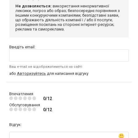
Не дозволяється:
використання ненормативної
лексики, погроз або образ; безпосереднє порівняння з
іншими конкуруючими компаніями; безпідставні заяви,
що ображають діяльність компанії і / або її послуги;
розміщення посилань на сторонні інтернет-ресурси;
реклама та самореклама.
Введіть email:
Ваш e-mail не відображатиметься на сайті
або
Авторизуйтесь
для написання відгуку
Впечатления
0/12
Обслуговування
0/12
Відгук: