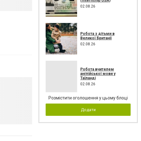
(Internship USA)
02.08.26
Робота з дітьми в
Великої Британії
02.08.26
Робота вчителем
англійської мови у
Таїланді
02.08.26
Розмістити оголошення у цьому блоці
Додати