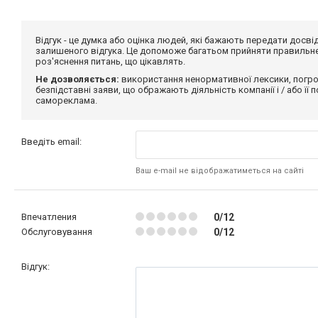
Відгук - це думка або оцінка людей, які бажають передати дос
залишеного відгука. Це допоможе багатьом прийняти правильне 
роз'яснення питань, що цікавлять.
Не дозволяється:
використання ненормативної лексики, погро
безпідставні заяви, що ображають діяльність компанії і / або її
самореклама.
Введіть email:
Ваш e-mail не відображатиметься на сайті
Впечатления
0/12
Обслуговування
0/12
Відгук: