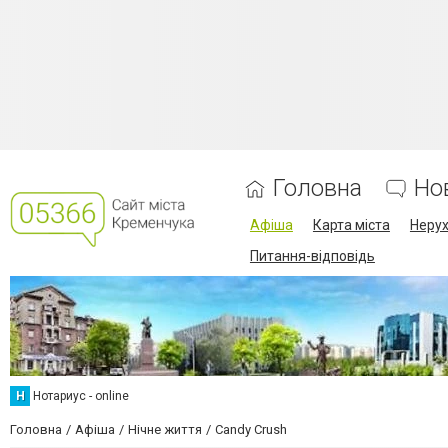
Головна
Но
Афіша
Карта міста
Нерух
Питання-відповідь
Н
Нотариус - online
Головна
Афіша
Нічне життя
Candy Crush