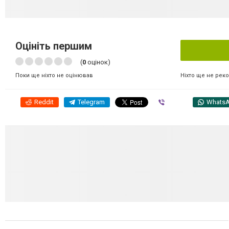
Оцініть першим
(
0
оцінок)
Ніхто ще не рек
Поки ще ніхто не оцінював
Reddit
Telegram
Viber
Whats