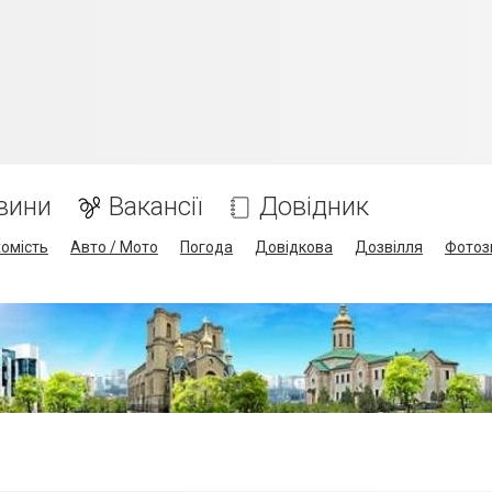
вини
Вакансії
Довідник
омість
Авто / Мото
Погода
Довідкова
Дозвілля
Фотоз