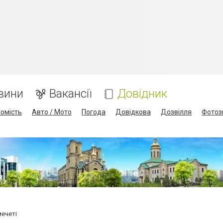
вини
Вакансії
Довідник
омість
Авто / Мото
Погода
Довідкова
Дозвілля
Фотоз
мечеті