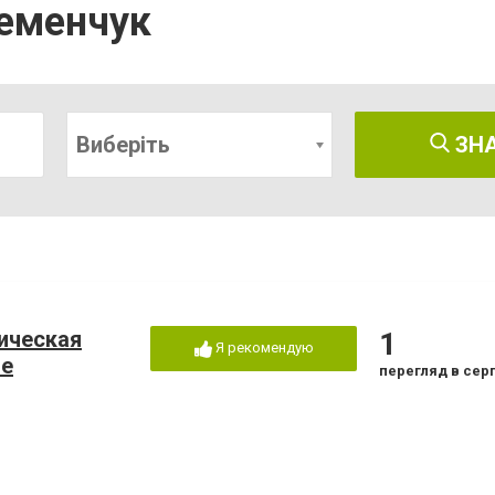
ременчук
Виберіть
ЗН
ическая
1
Я рекомендую
ге
перегляд в сер