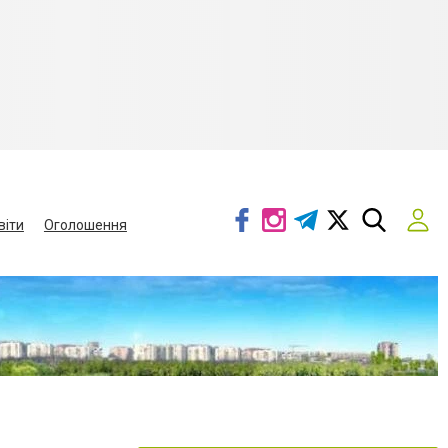
віти
Оголошення