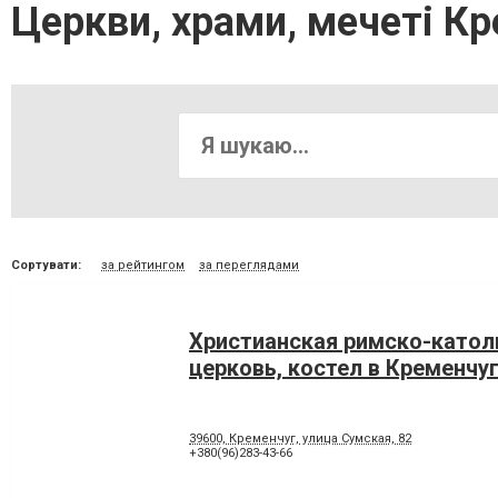
Церкви, храми, мечеті К
Сортувати:
за рейтингом
за переглядами
Христианская римско-катол
церковь, костел в Кременчу
39600, Кременчуг, улица Сумская, 82
+380(96)283-43-66