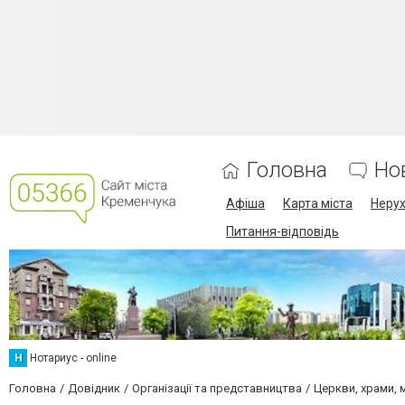
Головна
Но
Афіша
Карта міста
Нерух
Питання-відповідь
Н
Нотариус - online
Головна
Довідник
Організації та представництва
Церкви, храми, 