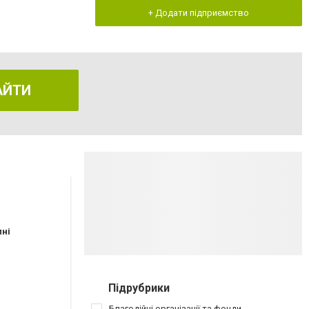
+ Додати підприємство
АЙТИ
пні
Підрубрики
Благодійні організації та фонди