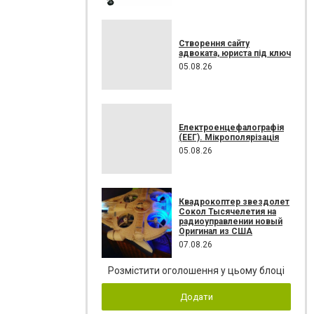
Створення сайту
адвоката, юриста під ключ
05.08.26
Електроенцефалографія
(ЕЕГ). Мікрополярізація
05.08.26
Квадрокоптер звездолет
Сокол Тысячелетия на
радиоуправлении новый
Оригинал из США
07.08.26
Розмістити оголошення у цьому блоці
Додати