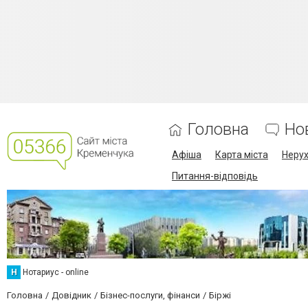
Головна
Но
Афіша
Карта міста
Нерух
Питання-відповідь
Н
Нотариус - online
Головна
Довідник
Бізнес-послуги, фінанси
Біржі