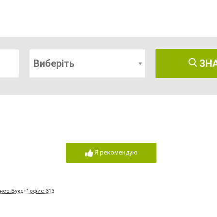
Виберіть
ЗН
Я рекомендую
знес-Букет" офис 313