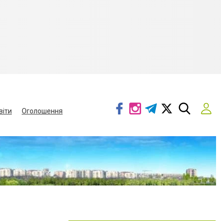
віти
Оголошення