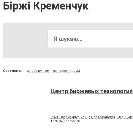
Біржі Кременчук
Сортувати:
за рейтингом
за переглядами
Центр биржевых технологий
39600, Кременчуг, улица Первомайская, 20-а, "Би
+380 (67) 53-222-76