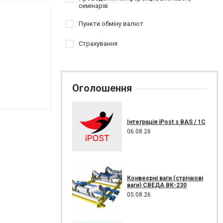
семінарів
Пункти обміну валют
Страхування
Оголошення
Інтеграція iPost з BAS / 1C
06.08.26
Конвеєрні ваги (стрічкові
ваги) СВЕДА ВК-230
05.08.26