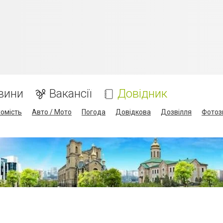
вини
Вакансії
Довідник
омість
Авто / Мото
Погода
Довідкова
Дозвілля
Фотоз