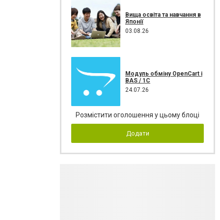
Вища освіта та навчання в
Японії
03.08.26
Модуль обміну OpenCart і
BAS / 1С
24.07.26
Розмістити оголошення у цьому блоці
Додати