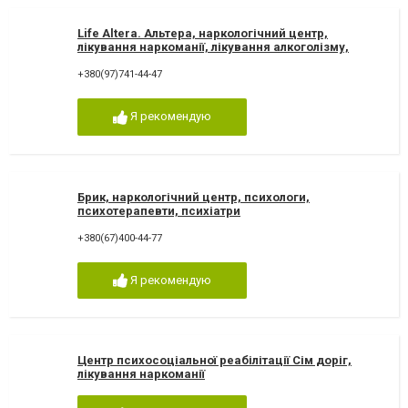
Life Altera. Альтера, наркологічний центр,
лікування наркоманії, лікування алкоголізму,
зняття ломки
+380(97)741-44-47
Я рекомендую
Брик, наркологічний центр, психологи,
психотерапевти, психіатри
+380(67)400-44-77
Я рекомендую
Центр психосоціальної реабілітації Сім доріг,
лікування наркоманії