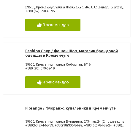
39600, Кременчуг, улица Шевченко, 46, ТЦ "Лидер", 2 этаж, 211 
+380 (67) 990-40-95
Я рекомендую
Fashion Shop / Фешен Шоп, магазин брендовой
одежды в Кременчуге
39600, Кременчуг, улица Соборная, 9/16
+380 (96) 079-59-19
Я рекомендую
Florange / Флоранж, купальники в Кременчуге
39600, Кременчуг, улица Бутырина, 2/34, кв.24 (2 подъезд, вход 
+380(63)274-68-33
,
+380(98)306-84-99
,
+380(50)784-82-24
,
+380(67)918-88-17