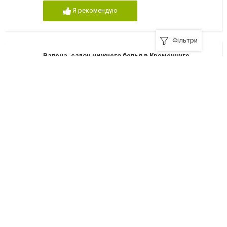
Я рекомендую
Фільтри
Валена, салон нижнего белья в Кременчуге
39600, Кременчуг, улица Шевченко, 36
+380 (97) 97-84-275
Я рекомендую
NUANCE / Нюанс, магазин женского белья в
Кременчуге
39600, Кременчуг, улица Пролетарская, 17-А
+380 (536) 70-15-15
Я рекомендую