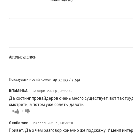
Авторизуватись
Показувати новий коментар:
внизу
/
вгорі
BiTaMiHkA
23 серп. 2021 р., 06:27:49
Да хостинг провайдеров очень много существует, вот так труд
смотреть, а потом уже советы давать.
0
0
Gentlemen
23 серп. 2021 р., 08:24:28
Привет. Да о чём разговор конечно же подскажу. У меня интерне