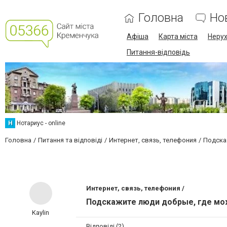
Головна
Но
Афіша
Карта міста
Нерух
Питання-відповідь
Н
Нотариус - online
Головна
Питання та відповіді
Интернет, связь, телефония
Подска
Интернет, связь, телефония /
Подскажите люди добрые, где мож
Kaylin
Відповіді (2)