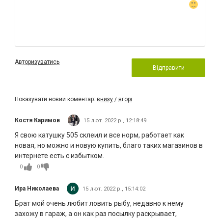
Авторизуватись
Відправити
Показувати новий коментар:
внизу
/
вгорі
Костя Каримов
15 лют. 2022 р., 12:18:49
Я свою катушку 505 склеил и все норм, работает как
новая, но можно и новую купить, благо таких магазинов в
интернете есть с избытком.
0
0
Ира Николаева
15 лют. 2022 р., 15:14:02
Брат мой очень любит ловить рыбу, недавно к нему
захожу в гараж, а он как раз посылку раскрывает,