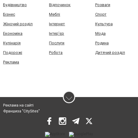
Будівництво
Відпочинок
Розваги
Бізнес
Меблі
Спорт
Жіночий розділ
Інтернет
Культура
Економіка
Інтер'єр
Мода
Кулінарія
Послуги
Родина
Подорожі
Робота
Дитячий розділ
Реклама
Реклама на сайті
Франшиза "CitySites"