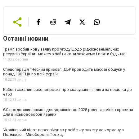
Останні новини
Трамп зробив нову заяву про угоду щодо рідкісноземельних
ресурсів України - можемо зайти коли захочемо і взяти будь-що
11:00,
2 серпня
Спецоперація “Чесний призов”: ДБР проводить масові обшуки у
понад 100 ТЦК по всій Україні
18:22,
31 липня
Кабмін схвалив законопроєкт про скасування пільги на посилки до
€150
15:42,
31 липня
ЄС продовжив захист для українців до 2028 року та змінив правила
для військовозобов'язаних
15:41,
31 липня
Український пілот переслідував російську ракету до кордону з
Польщею, - Міноборони Польщі