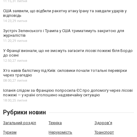
11:15,
31 липня
США заявили, що відбили ракетну атаку Ірану та завдали ударів у
відповідь
14:23,
29 липня
Зустріч Зеленського і Трампа у США триматимуть закритою для
журналістів
11:20,
29 липня
У Франції визнали, що не зможуть загасити лісові пожежі біля Бордо
до осені
12:50,
27 липня
Хто навів балістику під Київ: силовики почали тотальні перевірки
через трагедію
08:00,
27 липня
Іспанія слідом за Францією попросила ЄС про допомогу через лісові
пожежі — у країні оголошено надзвичайну ситуацію
18:00,
25 липня
Рубрики новин
Загальний розділ
Техніка
Здоров'я
Туризм
Нерухомість
Транспорт