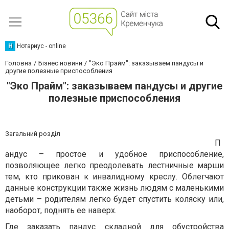
Н
Нотариус - online
Головна
Бізнес новини
"Эко Прайм": заказываем пандусы и
другие полезные приспособления
"Эко Прайм": заказываем пандусы и другие
полезные приспособления
Загальний розділ
П
андус – простое и удобное приспособление,
позволяющее легко преодолевать лестничные марши
тем, кто прикован к инвалидному креслу. Облегчают
данные конструкции также жизнь людям с маленькими
детьми – родителям легко будет спустить коляску или,
наоборот, поднять ее наверх.
Где заказать пандус складной для обустройства