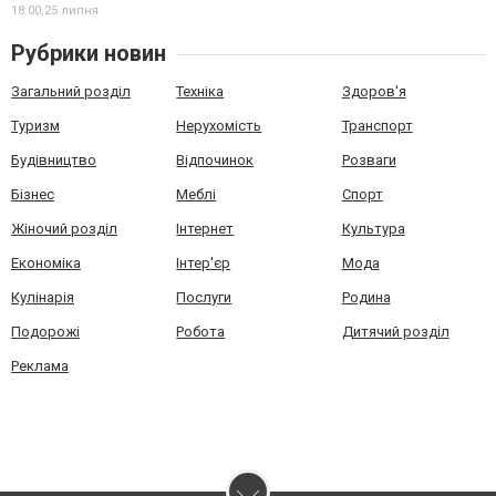
18:00,
25 липня
Рубрики новин
Загальний розділ
Техніка
Здоров'я
Туризм
Нерухомість
Транспорт
Будівництво
Відпочинок
Розваги
Бізнес
Меблі
Спорт
Жіночий розділ
Інтернет
Культура
Економіка
Інтер'єр
Мода
Кулінарія
Послуги
Родина
Подорожі
Робота
Дитячий розділ
Реклама