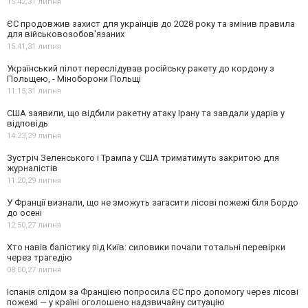
15:42,
31 липня
ЄС продовжив захист для українців до 2028 року та змінив правила
для військовозобов'язаних
15:41,
31 липня
Український пілот переслідував російську ракету до кордону з
Польщею, - Міноборони Польщі
11:15,
31 липня
США заявили, що відбили ракетну атаку Ірану та завдали ударів у
відповідь
14:23,
29 липня
Зустріч Зеленського і Трампа у США триматимуть закритою для
журналістів
11:20,
29 липня
У Франції визнали, що не зможуть загасити лісові пожежі біля Бордо
до осені
12:50,
27 липня
Хто навів балістику під Київ: силовики почали тотальні перевірки
через трагедію
08:00,
27 липня
Іспанія слідом за Францією попросила ЄС про допомогу через лісові
пожежі — у країні оголошено надзвичайну ситуацію