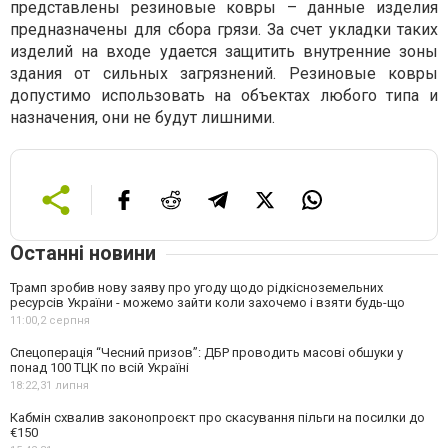
представлены резиновые ковры – данные изделия
предназначены для сбора грязи. За счет укладки таких
изделий на входе удается защитить внутренние зоны
здания от сильных загрязнений. Резиновые ковры
допустимо использовать на объектах любого типа и
назначения, они не будут лишними.
Останні новини
Трамп зробив нову заяву про угоду щодо рідкісноземельних
ресурсів України - можемо зайти коли захочемо і взяти будь-що
11:00,
2 серпня
Спецоперація “Чесний призов”: ДБР проводить масові обшуки у
понад 100 ТЦК по всій Україні
18:22,
31 липня
Кабмін схвалив законопроєкт про скасування пільги на посилки до
€150