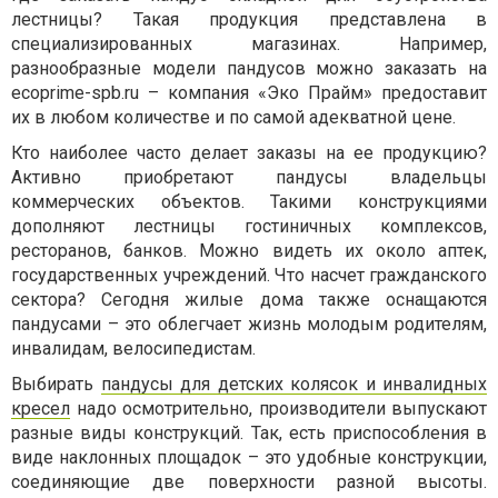
лестницы? Такая продукция представлена в
специализированных магазинах. Например,
разнообразные модели пандусов можно заказать на
ecoprime-spb.ru – компания «Эко Прайм» предоставит
их в любом количестве и по самой адекватной цене.
Кто наиболее часто делает заказы на ее продукцию?
Активно приобретают пандусы владельцы
коммерческих объектов. Такими конструкциями
дополняют лестницы гостиничных комплексов,
ресторанов, банков. Можно видеть их около аптек,
государственных учреждений. Что насчет гражданского
сектора? Сегодня жилые дома также оснащаются
пандусами – это облегчает жизнь молодым родителям,
инвалидам, велосипедистам.
Выбирать
пандусы для детских колясок и инвалидных
кресел
надо осмотрительно, производители выпускают
разные виды конструкций. Так, есть приспособления в
виде наклонных площадок – это удобные конструкции,
соединяющие две поверхности разной высоты.