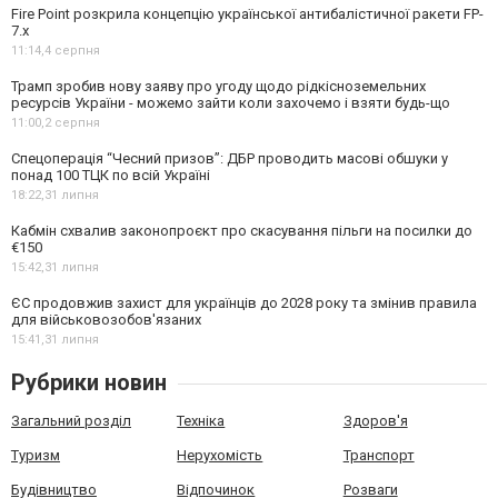
Fire Point розкрила концепцію української антибалістичної ракети FP-
7.x
11:14,
4 серпня
Трамп зробив нову заяву про угоду щодо рідкісноземельних
ресурсів України - можемо зайти коли захочемо і взяти будь-що
11:00,
2 серпня
Спецоперація “Чесний призов”: ДБР проводить масові обшуки у
понад 100 ТЦК по всій Україні
18:22,
31 липня
Кабмін схвалив законопроєкт про скасування пільги на посилки до
€150
15:42,
31 липня
ЄС продовжив захист для українців до 2028 року та змінив правила
для військовозобов'язаних
15:41,
31 липня
Рубрики новин
Загальний розділ
Техніка
Здоров'я
Туризм
Нерухомість
Транспорт
Будівництво
Відпочинок
Розваги