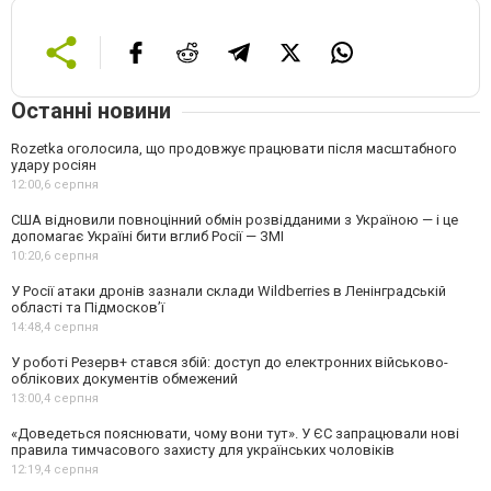
Останні новини
Rozetka оголосила, що продовжує працювати після масштабного
удару росіян
12:00,
6 серпня
США відновили повноцінний обмін розвідданими з Україною — і це
допомагає Україні бити вглиб Росії — ЗМІ
10:20,
6 серпня
У Росії атаки дронів зазнали склади Wildberries в Ленінградській
області та Підмосков’ї
14:48,
4 серпня
У роботі Резерв+ стався збій: доступ до електронних військово-
облікових документів обмежений
13:00,
4 серпня
«Доведеться пояснювати, чому вони тут». У ЄС запрацювали нові
правила тимчасового захисту для українських чоловіків
12:19,
4 серпня