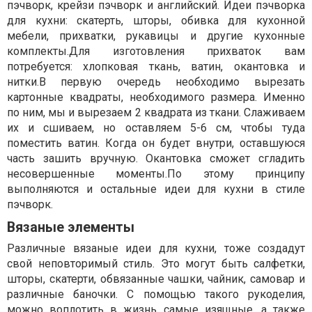
пэчворк, крейзи пэчворк и английский. Идеи пэчворка
для кухни: скатерть, шторы, обивка для кухонной
мебели, прихватки, рукавицы и другие кухонные
комплекты.Для изготовления прихваток вам
потребуется: хлопковая ткань, ватин, окантовка и
нитки.В первую очередь необходимо вырезать
картонные квадраты, необходимого размера. Именно
по ним, мы и вырезаем 2 квадрата из ткани. Слаживаем
их и сшиваем, но оставляем 5-6 см, чтобы туда
поместить ватин. Когда он будет внутри, оставшуюся
часть зашить вручную. Окантовка сможет сгладить
несовершенные моменты.По этому принципу
выполняются и остальные идеи для кухни в стиле
пэчворк.
Вязаные элементы
Различные вязаные идеи для кухни, тоже создадут
свой неповторимый стиль. Это могут быть салфетки,
шторы, скатерти, обвязанные чашки, чайник, самовар и
различные баночки. С помощью такого рукоделия,
можно воплотить в жизнь самые изящные, а также