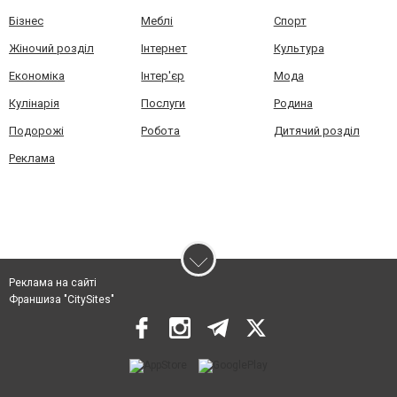
Бізнес
Меблі
Спорт
Жіночий розділ
Інтернет
Культура
Економіка
Інтер'єр
Мода
Кулінарія
Послуги
Родина
Подорожі
Робота
Дитячий розділ
Реклама
Реклама на сайті
Франшиза "CitySites"