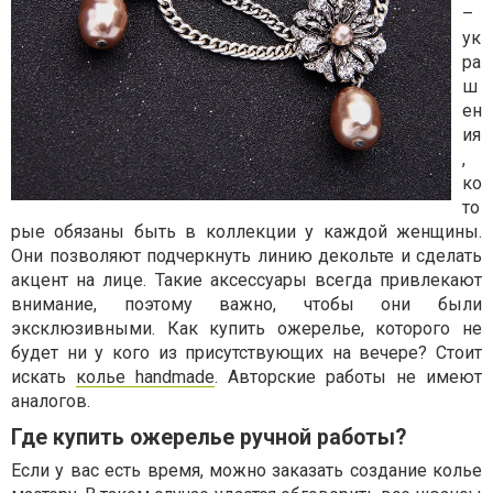
–
ук
ра
ш
ен
ия
,
ко
то
рые обязаны быть в коллекции у каждой женщины.
Они позволяют подчеркнуть линию декольте и сделать
акцент на лице. Такие аксессуары всегда привлекают
внимание, поэтому важно, чтобы они были
эксклюзивными. Как купить ожерелье, которого не
будет ни у кого из присутствующих на вечере? Стоит
искать
колье handmade
. Авторские работы не имеют
аналогов.
Где купить ожерелье ручной работы?
Если у вас есть время, можно заказать создание колье