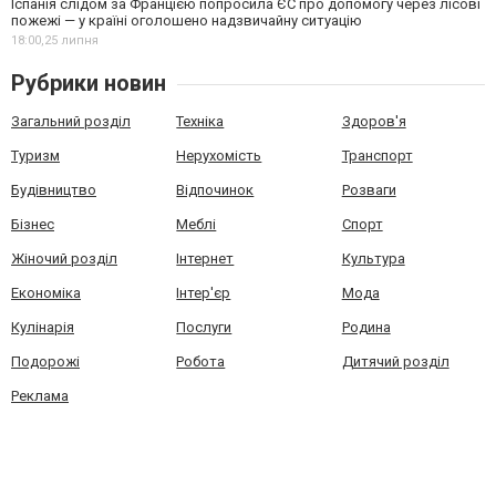
Іспанія слідом за Францією попросила ЄС про допомогу через лісові
пожежі — у країні оголошено надзвичайну ситуацію
18:00,
25 липня
Рубрики новин
Загальний розділ
Техніка
Здоров'я
Туризм
Нерухомість
Транспорт
Будівництво
Відпочинок
Розваги
Бізнес
Меблі
Спорт
Жіночий розділ
Інтернет
Культура
Економіка
Інтер'єр
Мода
Кулінарія
Послуги
Родина
Подорожі
Робота
Дитячий розділ
Реклама