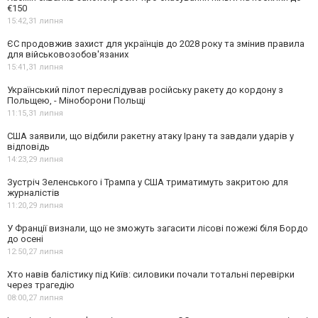
€150
15:42,
31 липня
ЄС продовжив захист для українців до 2028 року та змінив правила
для військовозобов'язаних
15:41,
31 липня
Український пілот переслідував російську ракету до кордону з
Польщею, - Міноборони Польщі
11:15,
31 липня
США заявили, що відбили ракетну атаку Ірану та завдали ударів у
відповідь
14:23,
29 липня
Зустріч Зеленського і Трампа у США триматимуть закритою для
журналістів
11:20,
29 липня
У Франції визнали, що не зможуть загасити лісові пожежі біля Бордо
до осені
12:50,
27 липня
Хто навів балістику під Київ: силовики почали тотальні перевірки
через трагедію
08:00,
27 липня