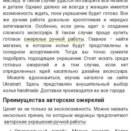
мастеру. В таком случае удастся обговорить все нюансы
и детали. Однако далеко не всегда у женщин имеется
возможность ждать, пока украшение будет готово. Все
же ручная работа довольно кропотливая и нередко
затягивается. Особенно, если речь идет о создании
сложного аксессуара. В таком случае проще купить
готовое
ожерелье ручной работы
. Главное – найти
магазин, в котором колье будут представлены в
солидном ассортименте. Тогда вы точно сумеете
подобрать подходящее украшение. Стоит искать среди
готовых ожерелий и в том случае, если нет
определенных идей касательно дизайна аксессуара.
Можете вдохновиться, изучив каталоги на сайте
Ukrainart. Здесь представлен внушительный выбор
колье handmade. Доставка производится во все города.
Преимущества авторских ожерелий
Ценят их не только за эксклюзивность. Можно назвать
несколько причин, по которым модницы предпочитают
авторские украшения ручной работы
: