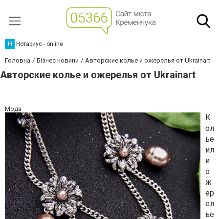
Н
Нотариус - online
Головна
Бізнес новини
Авторские колье и ожерелья от Ukrainart
Авторские колье и ожерелья от Ukrainart
Мода
К
ол
ье
ил
и
о
ж
ер
ел
ье