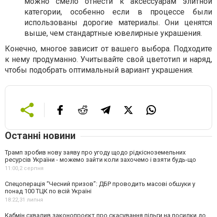
можно смело отнести к аксессуарам элитной
категории, особенно если в процессе были
использованы дорогие материалы. Они ценятся
выше, чем стандартные ювелирные украшения.
Конечно, многое зависит от вашего выбора. Подходите
к нему продуманно. Учитывайте свой цветотип и наряд,
чтобы подобрать оптимальный вариант украшения.
Останні новини
Трамп зробив нову заяву про угоду щодо рідкісноземельних
ресурсів України - можемо зайти коли захочемо і взяти будь-що
11:00,
2 серпня
Спецоперація “Чесний призов”: ДБР проводить масові обшуки у
понад 100 ТЦК по всій Україні
18:22,
31 липня
Кабмін схвалив законопроєкт про скасування пільги на посилки до