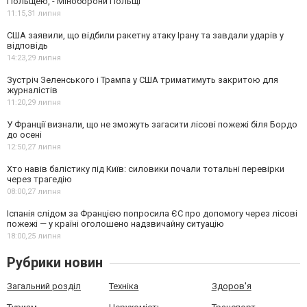
Польщею, - Міноборони Польщі
11:15,
31 липня
США заявили, що відбили ракетну атаку Ірану та завдали ударів у
відповідь
14:23,
29 липня
Зустріч Зеленського і Трампа у США триматимуть закритою для
журналістів
11:20,
29 липня
У Франції визнали, що не зможуть загасити лісові пожежі біля Бордо
до осені
12:50,
27 липня
Хто навів балістику під Київ: силовики почали тотальні перевірки
через трагедію
08:00,
27 липня
Іспанія слідом за Францією попросила ЄС про допомогу через лісові
пожежі — у країні оголошено надзвичайну ситуацію
18:00,
25 липня
Рубрики новин
Загальний розділ
Техніка
Здоров'я