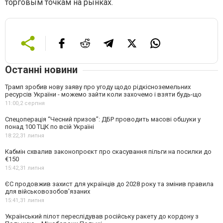
торговым точкам на рынках.
Останні новини
Трамп зробив нову заяву про угоду щодо рідкісноземельних
ресурсів України - можемо зайти коли захочемо і взяти будь-що
11:00,
2 серпня
Спецоперація “Чесний призов”: ДБР проводить масові обшуки у
понад 100 ТЦК по всій Україні
18:22,
31 липня
Кабмін схвалив законопроєкт про скасування пільги на посилки до
€150
15:42,
31 липня
ЄС продовжив захист для українців до 2028 року та змінив правила
для військовозобов'язаних
15:41,
31 липня
Український пілот переслідував російську ракету до кордону з