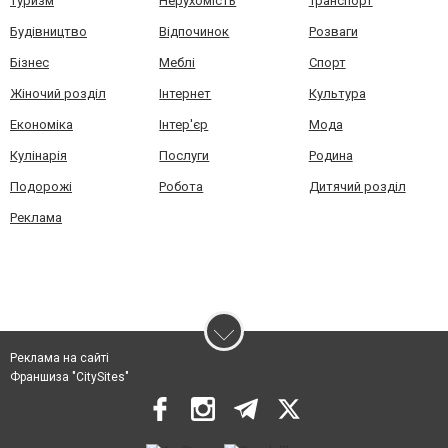
Туризм
Нерухомість
Транспорт
Будівництво
Відпочинок
Розваги
Бізнес
Меблі
Спорт
Жіночий розділ
Інтернет
Культура
Економіка
Інтер'єр
Мода
Кулінарія
Послуги
Родина
Подорожі
Робота
Дитячий розділ
Реклама
Реклама на сайті
Франшиза "CitySites"