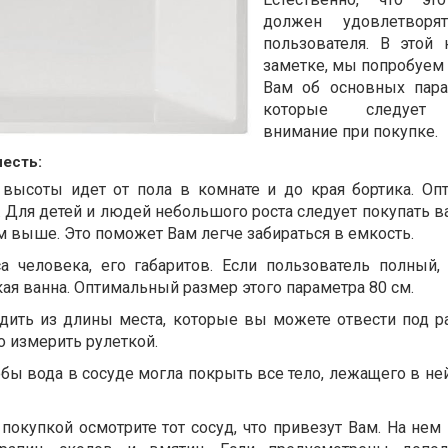
должен удовлетворя
пользователя. В этой
заметке, мы попробуем 
Вам об основных пара
которые следует 
внимание при покупке.
честь:
т высоты идет от пола в комнате и до края бортика. О
. Для детей и людей небольшого роста следует покупать 
м выше. Это поможет Вам легче забираться в емкость.
а человека, его габаритов. Если пользователь полный,
я ванна. Оптимальный размер этого параметра 80 см.
одить из длины места, которые вы можете отвести под 
о измерить рулеткой.
обы вода в сосуде могла покрыть все тело, лежащего в не
покупкой осмотрите тот сосуд, что привезут Вам. На нем