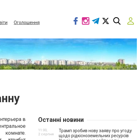
віти
Оголошення
анну
Останні новини
интерьера в
нтральное
11:00,
Трамп зробив нову заяву про угоду
комнате.
2 серпня
щодо рідкісноземельних ресурсів
т атрибут