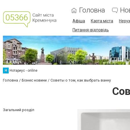
Головна
Но
Афіша
Карта міста
Нерух
Питання-відповідь
Н
Нотариус - online
Головна
Бізнес новини
Советы о том, как выбрать ванну
Сов
Загальний розділ