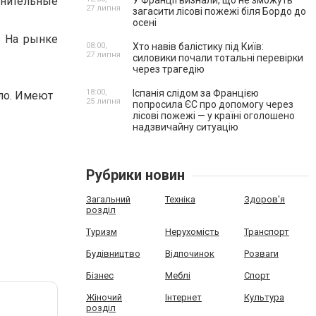
нительные
У Франції визнали, що не зможуть
27 липня
загасити лісові пожежі біля Бордо до
осені
. На рынке
08:00,
Хто навів балістику під Київ:
27 липня
силовики почали тотальні перевірки
через трагедію
18:00,
Іспанія слідом за Францією
ло. Имеют
25 липня
попросила ЄС про допомогу через
лісові пожежі — у країні оголошено
надзвичайну ситуацію
Рубрики новин
Загальний
Техніка
Здоров'я
розділ
Туризм
Нерухомість
Транспорт
Будівництво
Відпочинок
Розваги
Бізнес
Меблі
Спорт
Жіночий
Інтернет
Культура
розділ