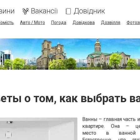
вини
Вакансії
Довідник
омість
Авто / Мото
Погода
Довідкова
Дозвілля
Фотоз
еты о том, как выбрать в
Ванны – главная часть 
квартире. Она – це
место в ванной 
Естественно, что это