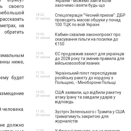
України - можемо зайти коли
захочемо і взяти будь-що
ть своего
 небольшой
18:22,
Спецоперація “Чесний призов”: ДБР
рассказать
31 липня
проводить масові обшуки у понад
100 ТЦК по всій Україні
метрах, на
обратить
15:42,
Кабмін схвалив законопроєкт про
31 липня
скасування пільги на посилки до
€150
15:41,
ЄС продовжив захист для українців
птимальным
31 липня
до 2028 року та змінив правила для
ванны ниже,
військовозобов'язаних
11:15,
Український пілот переслідував
31 липня
 ему будет
російську ракету до кордону з
Польщею, - Міноборони Польщі
14:23,
США заявили, що відбили ракетну
размещение
29 липня
атаку Ірану та завдали ударів у
відповідь
й человека.
11:20,
Зустріч Зеленського і Трампа у США
29 липня
триматимуть закритою для
журналістів
 не должно
12:50,