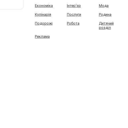
Економіка
Інтер'єр
Мода
Кулінарія
Послуги
Родина
Подорожі
Робота
Дитячий
розділ
Реклама