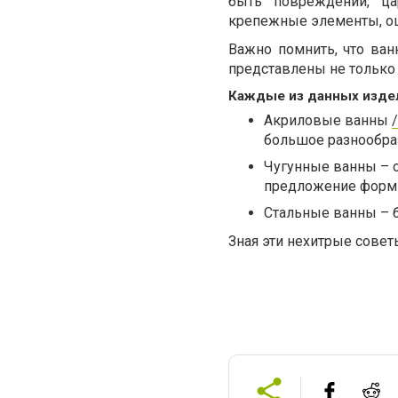
быть повреждений, ца
крепежные элементы, оц
Важно помнить, что ван
представлены не только в
Каждые из данных издел
Акриловые ванны
/
большое разнообра
Чугунные ванны – 
предложение форм 
Стальные ванны – 
Зная эти нехитрые сове