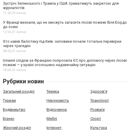
Зустріч Зеленського і Трампа у США триматимуть закритою для
журналістів
11:20,
29 липня
У Франції визнали, що не зможуть загасити лісові пожежі біля Бордо
до осені
12:50,
27 липня
Хто навів балістику під Київ: силовики почали тотальні перевірки
через трагедію
08:00,
27 липня
Іспанія слідом за Францією попросила ЄС про допомогу через лісові
пожежі — у країні оголошено надзвичайну ситуацію
18:00,
25 липня
Рубрики новин
Загальний розділ
Техніка
Здоров'я
Туризм
Нерухомість
Транспорт
Будівництво
Відпочинок
Розваги
Бізнес
Меблі
Спорт
Жіночий розділ
Інтернет
Культура