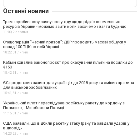
Останні новини
Трамп зробив нову заяву про угоду щодо рідкісноземельних
ресурсів України - можемо зайти коли захочемо і взяти будь-що
11:00,
2 серпня
Спецоперація “Чесний призов”: ДБР проводить масові обшуки у
понад 100 ТЦК по всій Україні
18:22,
31 липня
Кабмін схвалив законопроєкт про скасування пільги на посилки до
€150
15:42,
31 липня
ЄС продовжив захист для українців до 2028 року та змінив правила
для військовозобов'язаних
15:41,
31 липня
Український пілот переслідував російську ракету до кордону з
Польщею, - Міноборони Польщі
11:15,
31 липня
США заявили, що відбили ракетну атаку Ірану та завдали ударів у
відповідь
14:23,
29 липня