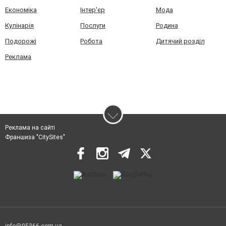
Економіка
Інтер'єр
Мода
Кулінарія
Послуги
Родина
Подорожі
Робота
Дитячий розділ
Реклама
Реклама на сайті
Франшиза "CitySites"