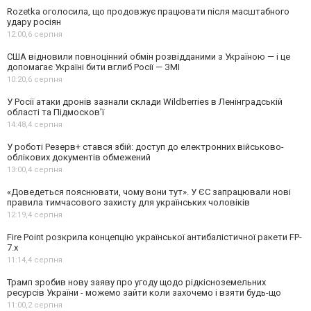
Rozetka оголосила, що продовжує працювати після масштабного
удару росіян
12:00,
6 серпня
США відновили повноцінний обмін розвідданими з Україною — і це
допомагає Україні бити вглиб Росії — ЗМІ
10:20,
6 серпня
У Росії атаки дронів зазнали склади Wildberries в Ленінградській
області та Підмосков’ї
14:48,
4 серпня
У роботі Резерв+ стався збій: доступ до електронних військово-
облікових документів обмежений
13:00,
4 серпня
«Доведеться пояснювати, чому вони тут». У ЄС запрацювали нові
правила тимчасового захисту для українських чоловіків
12:19,
4 серпня
Fire Point розкрила концепцію української антибалістичної ракети FP-
7.x
11:14,
4 серпня
Трамп зробив нову заяву про угоду щодо рідкісноземельних
ресурсів України - можемо зайти коли захочемо і взяти будь-що
11:00,
2 серпня