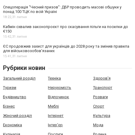
Спецоперація “Чесний призов”: ДБР проводить масові обшуки у
понад 100 ТЦК по всій Україні
18:22,
31 липня
Кабмін схвалив законопроєкт про скасування пільги на посилки до
€150
15:42,
31 липня
ЄС продовжив захист для українців до 2028 року та змінив правила
для військовозобов'язаних
15:41,
31 липня
Рубрики новин
Загальний розділ
Техніка
Здоров'я
Туризм
Нерухомість
Транспорт
Будівництво
Відпочинок
Розваги
Бізнес
Меблі
Спорт
Жіночий розділ
Інтернет
Культура
Економіка
Інтер'єр
Мода
Кулінарія
Послуги
Родина