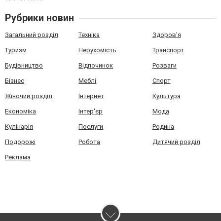
Рубрики новин
Загальний розділ
Техніка
Здоров'я
Туризм
Нерухомість
Транспорт
Будівництво
Відпочинок
Розваги
Бізнес
Меблі
Спорт
Жіночий розділ
Інтернет
Культура
Економіка
Інтер'єр
Мода
Кулінарія
Послуги
Родина
Подорожі
Робота
Дитячий розділ
Реклама