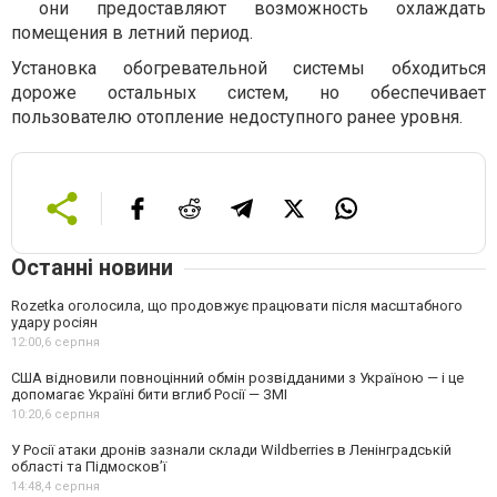
они предоставляют возможность охлаждать
помещения в летний период.
Установка обогревательной системы обходиться
дороже остальных систем, но обеспечивает
пользователю отопление недоступного ранее уровня.
Останні новини
Rozetka оголосила, що продовжує працювати після масштабного
удару росіян
12:00,
6 серпня
США відновили повноцінний обмін розвідданими з Україною — і це
допомагає Україні бити вглиб Росії — ЗМІ
10:20,
6 серпня
У Росії атаки дронів зазнали склади Wildberries в Ленінградській
області та Підмосков’ї
14:48,
4 серпня