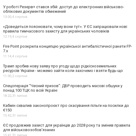
У роботі Резерв+ стався збій: доступ до електронних військово-
облікових документів обмежений
13:00,
4 серпня
«Доведеться пояснювати, чому вони тут». У ЄС запрацювали нові
правила тимчасового захисту для українських чоловіків
12:19,
4 серпня
Fire Point розкрила концепцію української антибалістичної ракети FP-
7.x
11:14,
4 серпня
Трамп зробив нову заяву про угоду щодо рідкісноземельних
ресурсів України - можемо зайти коли захочемо і взяти будь-що
11:00,
2 серпня
Спецоперація “Чесний призов”: ДБР проводить масові обшуки у
понад 100 ТЦК по всій Україні
18:22,
31 липня
Кабмін схвалив законопроєкт про скасування пільги на посилки до
€150
15:42,
31 липня
ЄС продовжив захист для українців до 2028 року та змінив правила
для військовозобов'язаних
15:41,
31 липня