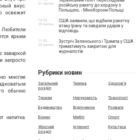
Український пілот переслідував
31 липня
російську ракету до кордону з
сный вкус.
Польщею, - Міноборони Польщі
о освежит
14:23,
США заявили, що відбили ракетну
29 липня
атаку Ірану та завдали ударів у
. Любители
відповідь
ется ярким
11:20,
Зустріч Зеленського і Трампа у США
29 липня
триматимуть закритою для
журналістів
 с заваркой
и запросто
Рубрики новин
еню многие
ладковатым
Загальний
Техніка
Здоров'я
розділ
го обычно
Туризм
Нерухомість
Транспорт
Будівництво
Відпочинок
Розваги
т напитка.
Бізнес
Меблі
Спорт
Жіночий
Інтернет
Культура
розділ