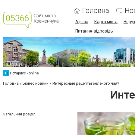
Головна
Но
Афіша
Карта міста
Нерух
Питання-відповідь
Н
Нотариус - online
Головна
Бізнес новини
Интересные рецепты зеленого чая?
Инте
Загальний розділ