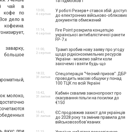
та Підмосков’ї
ый чай в
13:00,
У роботі Резерв+ стався збій: доступ
т кофе по
4 серпня
до електронних військово-облікових
Все дело в
документів обмежений
кофеина.
11:14,
Fire Point розкрила концепцію
низирует,
4 серпня
української антибалістичної ракети
FP-7.x
 заварку,
11:00,
Трамп зробив нову заяву про угоду
2 серпня
 большое
щодо рідкісноземельних ресурсів
України - можемо зайти коли
захочемо і взяти будь-що
18:22,
Спецоперація “Чесний призов”: ДБР
31 липня
проводить масові обшуки у понад
ароматный,
100 ТЦК по всій Україні
15:42,
Кабмін схвалив законопроєкт про
ок молоко,
31 липня
скасування пільги на посилки до
 достаточно
€150
сочетаются
15:41,
ЄС продовжив захист для українців
я обеденных
31 липня
до 2028 року та змінив правила для
військовозобов'язаних
ь вкус при
11:15,