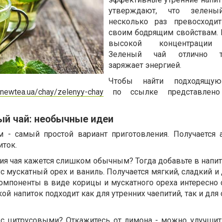
утверждают, что зелен
несколько раз превосходи
своим бодрящим свойствам. 
высокой концентрации 
Зеленый чай отлично то
заряжает энергией.
Чтобы найти подходящую
//newtea.ua/chay/zelenyy-chay
по ссылке представлено
ый чай: необычные идеи
м - самый простой вариант приготовления. Получается 
иток.
ия чая кажется слишком обычным? Тогда добавьте в напит
ус мускатный орех и ваниль. Получается мягкий, сладкий и
компоненты в виде корицы и мускатного ореха интересно 
кой напиток подходит как для утренних чаепитий, так и дл
 с цитрусовыми? Откажитесь от лимона - можно улучшит