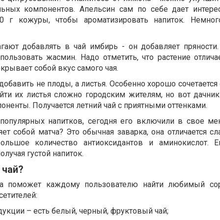
ьных компонентов. Апельсин сам по себе дает интере
40 г кожуры, чтобы ароматизировать напиток. Немног
гают добавлять в чай имбирь - он добавляет пряности
пользовать жасмин. Надо отметить, что растение отлича
екрывает собой вкус самого чая.
добавить не плоды, а листья. Особенно хорошо сочетается
айти их листья сложно городским жителям, но вот дачник
ненты. Получается летний чай с приятными оттенками.
 популярных напитков, сегодня его включили в свое м
яет собой матча? Это обычная заварка, она отличается с
большое количество антиоксидантов и аминокислот. Е
олучая густой напиток.
 чай?
ea поможет каждому пользователю найти любимый сор
сетителей:
укции – есть белый, черный, фруктовый чай;