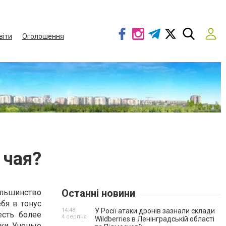
віти
Оголошення
 чая?
Останні новини
ольшинство
бя в тонус
14:48,
У Росії атаки дронів зазнали склади
есть более
4 серпня
Wildberries в Ленінградській області
ки. Ученые