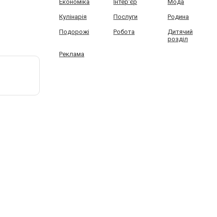
Економіка
Інтер'єр
Мода
Кулінарія
Послуги
Родина
Подорожі
Робота
Дитячий
розділ
Реклама