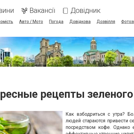
вини
Вакансії
Довідник
омість
Авто / Мото
Погода
Довідкова
Дозвілля
Фотоз
ресные рецепты зеленого
Как взбодриться с утра? Б
людей стараются привести се
посредством кофе. Однако 
эффективные утренние напит