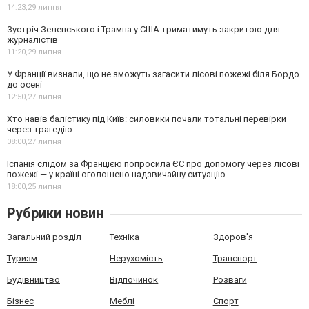
14:23,
29 липня
Зустріч Зеленського і Трампа у США триматимуть закритою для
журналістів
11:20,
29 липня
У Франції визнали, що не зможуть загасити лісові пожежі біля Бордо
до осені
12:50,
27 липня
Хто навів балістику під Київ: силовики почали тотальні перевірки
через трагедію
08:00,
27 липня
Іспанія слідом за Францією попросила ЄС про допомогу через лісові
пожежі — у країні оголошено надзвичайну ситуацію
18:00,
25 липня
Рубрики новин
Загальний розділ
Техніка
Здоров'я
Туризм
Нерухомість
Транспорт
Будівництво
Відпочинок
Розваги
Бізнес
Меблі
Спорт