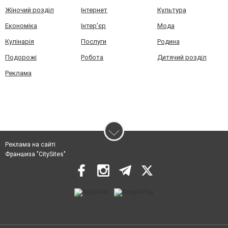
Жіночий розділ
Інтернет
Культура
Економіка
Інтер'єр
Мода
Кулінарія
Послуги
Родина
Подорожі
Робота
Дитячий розділ
Реклама
Реклама на сайті
Франшиза "CitySites"