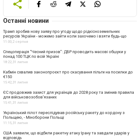
Останні новини
Трамп зробив нову заяву про угоду щодо рідкісноземельних
ресурсів України - можемо зайти коли захочемо і взяти будь-що
11:00,
2 серпня
Спецоперація “Чесний призов”: ДБР проводить масові обшуки у
понад 100 ТЦК по всій Україні
18:22,
31 липня
Кабмін схвалив законопроєкт про скасування пільги на посилки до
€150
15:42,
31 липня
ЄС продовжив захист для українців до 2028 року та змінив правила
для військовозобов'язаних
15:41,
31 липня
Український пілот переслідував російську ракету до кордону з
Польщею, - Міноборони Польщі
11:15,
31 липня
США заявили, що відбили ракетну атаку Ірану та завдали ударів у
відповідь