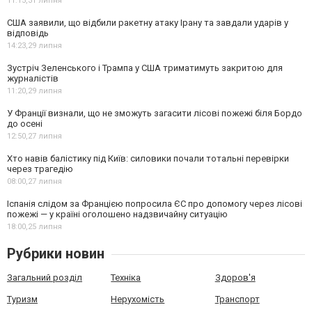
11:15,
31 липня
США заявили, що відбили ракетну атаку Ірану та завдали ударів у
відповідь
14:23,
29 липня
Зустріч Зеленського і Трампа у США триматимуть закритою для
журналістів
11:20,
29 липня
У Франції визнали, що не зможуть загасити лісові пожежі біля Бордо
до осені
12:50,
27 липня
Хто навів балістику під Київ: силовики почали тотальні перевірки
через трагедію
08:00,
27 липня
Іспанія слідом за Францією попросила ЄС про допомогу через лісові
пожежі — у країні оголошено надзвичайну ситуацію
18:00,
25 липня
Рубрики новин
Загальний розділ
Техніка
Здоров'я
Туризм
Нерухомість
Транспорт