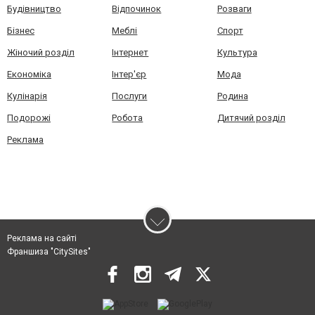
Будівництво
Відпочинок
Розваги
Бізнес
Меблі
Спорт
Жіночий розділ
Інтернет
Культура
Економіка
Інтер'єр
Мода
Кулінарія
Послуги
Родина
Подорожі
Робота
Дитячий розділ
Реклама
Реклама на сайті
Франшиза "CitySites"