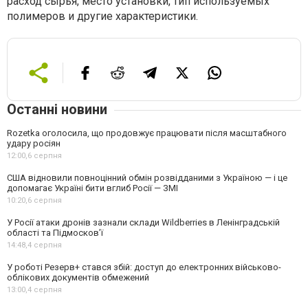
расход сырья, место установки, тип используемых
полимеров и другие характеристики.
Останні новини
Rozetka оголосила, що продовжує працювати після масштабного
удару росіян
12:00,
6 серпня
США відновили повноцінний обмін розвідданими з Україною — і це
допомагає Україні бити вглиб Росії — ЗМІ
10:20,
6 серпня
У Росії атаки дронів зазнали склади Wildberries в Ленінградській
області та Підмосков’ї
14:48,
4 серпня
У роботі Резерв+ стався збій: доступ до електронних військово-
облікових документів обмежений
13:00,
4 серпня