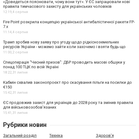
«Доведеться пояснювати, чому вони тут». У ЄС запрацювали нові
правила тимчасового захисту для українських чоловіків
12:19,
4 серпня
Fire Point розкрила концепцію української антибалістичної ракети FP-
7.x
11:14,
4 серпня
Трамп зробив нову заяву про угоду щодо рідкісноземельних
ресурсів України - можемо зайти коли захочемо і взяти будь-що
11:00,
2 серпня
Спецоперація “Чесний призов”: ДБР проводить масові обшуки у
понад 100 ТЦК по всій Україні
18:22,
31 липня
Кабмін схвалив законопроєкт про скасування пільги на посилки до
€150
15:42,
31 липня
ЄС продовжив захист для українців до 2028 року та змінив правила
для військовозобов'язаних
15:41,
31 липня
Рубрики новин
Загальний розділ
Техніка
Здоров'я