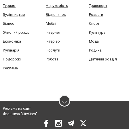
Туризм
Нерухомість
Транспорт
Будівництво
Відпочинок
Розваги
Бізнес
Меблі
Спорт
Жіночий розділ
Інтернет
Культура
Економіка
Інтер'єр
Мода
Кулінарія
Послуги
Родина
Подорожі
Робота
Дитячий розділ
Реклама
Реклама на сайті
Франшиза "CitySites"