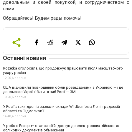
довольным и своей покупкой, и сотрудничеством с
нами.
Обращайтесь! Будем рады помочь!
Останні новини
Rozetka оголосила, що продовжує працювати після масштабного
удару росіян
12:00,
6 серпня
США відновили повноцінний обмін розвідданими з Україною — і це
допомагає Україні бити вглиб Росії — ЗМІ
10:20,
6 серпня
У Росії атаки дронів зазнали склади Wildberries в Ленінградській
області та Підмосков’ї
14:48,
4 серпня
У роботі Резерв+ стався збій: доступ до електронних військово-
облікових документів обмежений