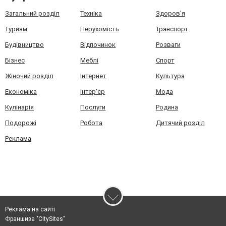
Загальний розділ
Техніка
Здоров'я
Туризм
Нерухомість
Транспорт
Будівництво
Відпочинок
Розваги
Бізнес
Меблі
Спорт
Жіночий розділ
Інтернет
Культура
Економіка
Інтер'єр
Мода
Кулінарія
Послуги
Родина
Подорожі
Робота
Дитячий розділ
Реклама
Реклама на сайті
Франшиза "CitySites"