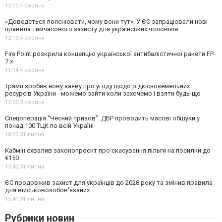
13:00,
4 серпня
«Доведеться пояснювати, чому вони тут». У ЄС запрацювали нові
правила тимчасового захисту для українських чоловіків
12:19,
4 серпня
Fire Point розкрила концепцію української антибалістичної ракети FP-
7.x
11:14,
4 серпня
Трамп зробив нову заяву про угоду щодо рідкісноземельних
ресурсів України - можемо зайти коли захочемо і взяти будь-що
11:00,
2 серпня
Спецоперація “Чесний призов”: ДБР проводить масові обшуки у
понад 100 ТЦК по всій Україні
18:22,
31 липня
Кабмін схвалив законопроєкт про скасування пільги на посилки до
€150
15:42,
31 липня
ЄС продовжив захист для українців до 2028 року та змінив правила
для військовозобов'язаних
15:41,
31 липня
Рубрики новин