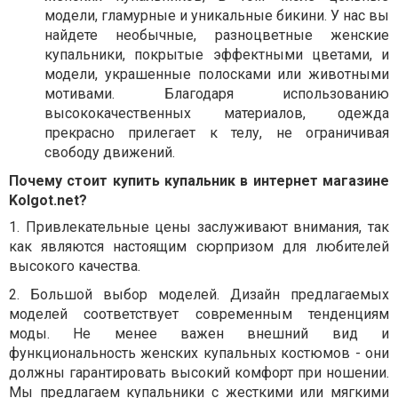
модели, гламурные и уникальные бикини. У нас вы
найдете необычные, разноцветные женские
купальники, покрытые эффектными цветами, и
модели, украшенные полосками или животными
мотивами. Благодаря использованию
высококачественных материалов, одежда
прекрасно прилегает к телу, не ограничивая
свободу движений.
Почему стоит купить купальник в интернет магазине
Kolgot.net?
1.
Привлекательные цены заслуживают внимания, так
как являются настоящим сюрпризом для любителей
высокого качества.
2.
Большой выбор моделей. Дизайн предлагаемых
моделей соответствует современным тенденциям
моды. Не менее важен внешний вид и
функциональность женских купальных костюмов - они
должны гарантировать высокий комфорт при ношении.
Мы предлагаем купальники с жесткими или мягкими