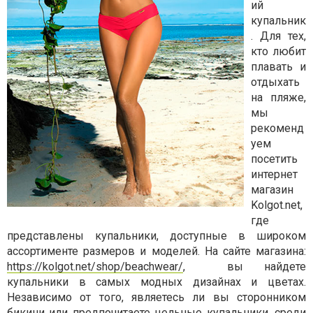
ий
купальник
. Для тех,
кто любит
плавать и
отдыхать
на пляже,
мы
рекоменд
уем
посетить
интернет
магазин
Kolgot.net,
где
представлены купальники, доступные в широком
ассортименте размеров и моделей. На сайте магазина:
https://kolgot.net/shop/beachwear/
,
вы найдете
купальники в самых модных дизайнах и цветах.
Независимо от того, являетесь ли вы сторонником
бикини или предпочитаете цельные купальники, среди