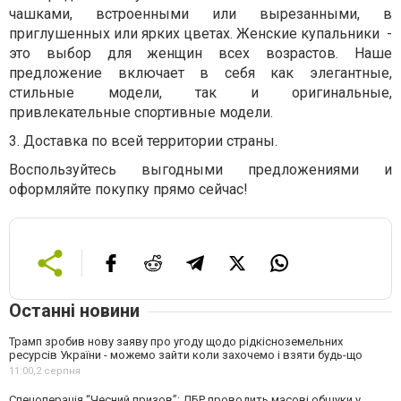
чашками, встроенными или вырезанными, в
приглушенных или ярких цветах. Женские купальники
-
это выбор для женщин всех возрастов. Наше
предложение включает в себя как элегантные,
стильные модели, так и оригинальные,
привлекательные спортивные модели.
3.
Доставка по всей территории страны.
Воспользуйтесь выгодными предложениями и
оформляйте покупку прямо сейчас!
Останні новини
Трамп зробив нову заяву про угоду щодо рідкісноземельних
ресурсів України - можемо зайти коли захочемо і взяти будь-що
11:00,
2 серпня
Спецоперація “Чесний призов”: ДБР проводить масові обшуки у