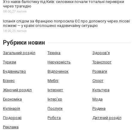
Хто навів балістику під Київ: силовики почали тотальні перевірки
через трагедію
08:00,
27 липня
Іспанія слідом за Францією попросила ЄС про допомогу через лісові
пожежі — у країні оголошено надзвичайну ситуацію
18:00,
25 липня
Рубрики новин
Загальний розділ
Техніка
Здоров'я
Туризм
Нерухомість
Транспорт
Будівництво
Відпочинок
Розваги
Бізнес
Меблі
Спорт
Жіночий розділ
Інтернет
Культура
Економіка
Інтер'єр
Мода
Кулінарія
Послуги
Родина
Подорожі
Робота
Дитячий розділ
Реклама