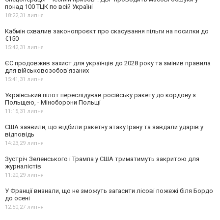
понад 100 ТЦК по всій Україні
18:22,
31 липня
Кабмін схвалив законопроєкт про скасування пільги на посилки до
€150
15:42,
31 липня
ЄС продовжив захист для українців до 2028 року та змінив правила
для військовозобов'язаних
15:41,
31 липня
Український пілот переслідував російську ракету до кордону з
Польщею, - Міноборони Польщі
11:15,
31 липня
США заявили, що відбили ракетну атаку Ірану та завдали ударів у
відповідь
14:23,
29 липня
Зустріч Зеленського і Трампа у США триматимуть закритою для
журналістів
11:20,
29 липня
У Франції визнали, що не зможуть загасити лісові пожежі біля Бордо
до осені
12:50,
27 липня