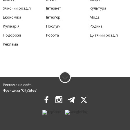
Жіночий розділ
Інтернет
Культура
Економіка
Інтер'єр
Мода
Кулінарія
Послуги
Родина
Подорожі
Робота
Дитячий розділ
Реклама
Реклама на сайті
Франшиза "CitySites"