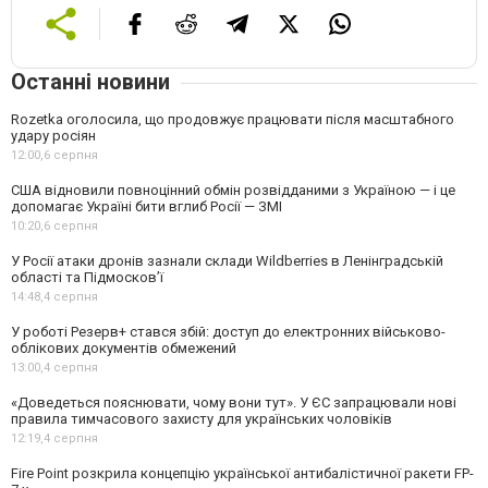
Останні новини
Rozetka оголосила, що продовжує працювати після масштабного
удару росіян
12:00,
6 серпня
США відновили повноцінний обмін розвідданими з Україною — і це
допомагає Україні бити вглиб Росії — ЗМІ
10:20,
6 серпня
У Росії атаки дронів зазнали склади Wildberries в Ленінградській
області та Підмосков’ї
14:48,
4 серпня
У роботі Резерв+ стався збій: доступ до електронних військово-
облікових документів обмежений
13:00,
4 серпня
«Доведеться пояснювати, чому вони тут». У ЄС запрацювали нові
правила тимчасового захисту для українських чоловіків
12:19,
4 серпня
Fire Point розкрила концепцію української антибалістичної ракети FP-