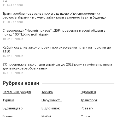
7.x
11:14,
4 серпня
Трамп зробив нову заяву про угоду щодо рідкісноземельних
ресурсів України - можемо зайти коли захочемо і взяти будь-що
11:00,
2 серпня
Спецоперація “Чесний призов”: ДБР проводить масові обшуки у
понад 100 ТЦК по всій Україні
18:22,
31 липня
Кабмін схвалив законопроєкт про скасування пільги на посилки до
€150
15:42,
31 липня
ЄС продовжив захист для українців до 2028 року та змінив правила
для військовозобов'язаних
15:41,
31 липня
Рубрики новин
Загальний розділ
Техніка
Здоров'я
Туризм
Нерухомість
Транспорт
Будівництво
Відпочинок
Розваги
Бізнес
Меблі
Спорт