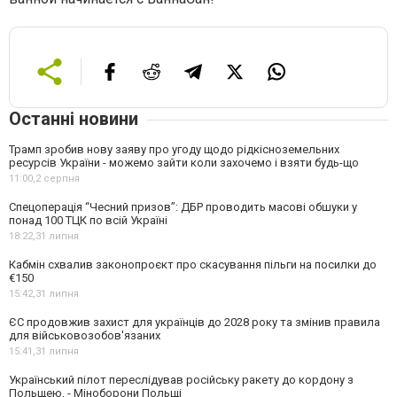
Останні новини
Трамп зробив нову заяву про угоду щодо рідкісноземельних
ресурсів України - можемо зайти коли захочемо і взяти будь-що
11:00,
2 серпня
Спецоперація “Чесний призов”: ДБР проводить масові обшуки у
понад 100 ТЦК по всій Україні
18:22,
31 липня
Кабмін схвалив законопроєкт про скасування пільги на посилки до
€150
15:42,
31 липня
ЄС продовжив захист для українців до 2028 року та змінив правила
для військовозобов'язаних
15:41,
31 липня
Український пілот переслідував російську ракету до кордону з
Польщею, - Міноборони Польщі