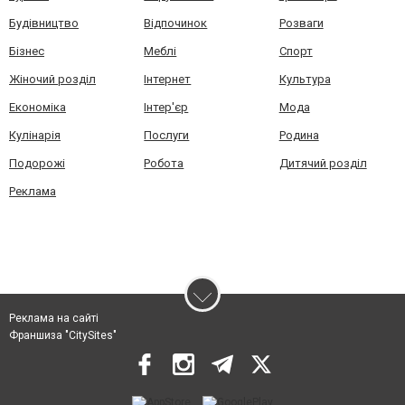
Будівництво
Відпочинок
Розваги
Бізнес
Меблі
Спорт
Жіночий розділ
Інтернет
Культура
Економіка
Інтер'єр
Мода
Кулінарія
Послуги
Родина
Подорожі
Робота
Дитячий розділ
Реклама
Реклама на сайті
Франшиза "CitySites"