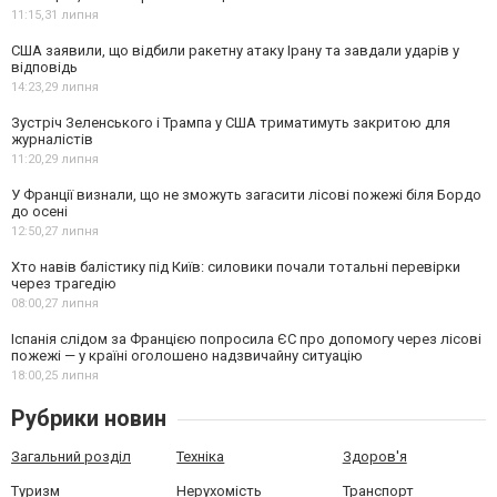
11:15,
31 липня
США заявили, що відбили ракетну атаку Ірану та завдали ударів у
відповідь
14:23,
29 липня
Зустріч Зеленського і Трампа у США триматимуть закритою для
журналістів
11:20,
29 липня
У Франції визнали, що не зможуть загасити лісові пожежі біля Бордо
до осені
12:50,
27 липня
Хто навів балістику під Київ: силовики почали тотальні перевірки
через трагедію
08:00,
27 липня
Іспанія слідом за Францією попросила ЄС про допомогу через лісові
пожежі — у країні оголошено надзвичайну ситуацію
18:00,
25 липня
Рубрики новин
Загальний розділ
Техніка
Здоров'я
Туризм
Нерухомість
Транспорт