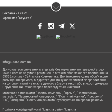
Реклама на сайті
Франшиза "CitySites"
info@05366.com.ua
Допускається цитування матеріалів без отримання попередньої згоди
05366.com.ua за умови розміщення в тексті обов'язкового посилання на
05366.com.ua - Сайт міста Кременчука. Для інтернет-видань обов'язкове
розміщення прямого, відкритого для пошукових систем гіперпосилання
на цитовані статті не нижче другого абзацу в тексті або в якості джерела.
Порушення виняткових прав переслідується Законом.
Матеріали з плашками "Новини компаній", "Промо", "Партнерський
матеріал", "Партнерський спецпроєкт", "Політичні новини", "Пресреліз",
"PR", "Офіційно", "Політична реклама" публікуються на правах реклами.
Політика конфіденційності
Правила сайту
Правила