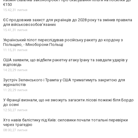
€150
15:42,
31 липня
ЄС продовжив захист для українців до 2028 року та змінив правила
для військовозобов'язаних
15:41,
31 липня
Український пілот переслідував російську ракету до кордону з
Польщею, - Міноборони Польщі
11:15,
31 липня
США заявили, що відбили ракетну атаку Ірану та завдали ударів у
відповідь
14:23,
29 липня
Зустріч Зеленського і Трампа у США триматимуть закритою для
журналістів
11:20,
29 липня
У Франції визнали, що не зможуть загасити лісові пожежі біля Бордо
до осені
12:50,
27 липня
Хто навів балістику під Київ: силовики почали тотальні перевірки
через трагедію
08:00,
27 липня