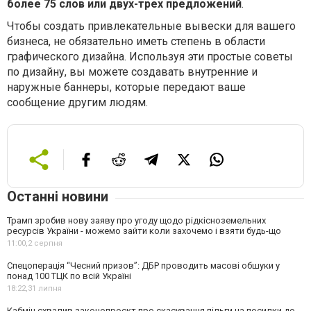
более 75 слов или двух-трех предложений
.
Чтобы создать привлекательные вывески для вашего
бизнеса, не обязательно иметь степень в области
графического дизайна. Используя эти простые советы
по дизайну, вы можете создавать внутренние и
наружные баннеры, которые передают ваше
сообщение другим людям.
Останні новини
Трамп зробив нову заяву про угоду щодо рідкісноземельних
ресурсів України - можемо зайти коли захочемо і взяти будь-що
11:00,
2 серпня
Спецоперація “Чесний призов”: ДБР проводить масові обшуки у
понад 100 ТЦК по всій Україні
18:22,
31 липня
Кабмін схвалив законопроєкт про скасування пільги на посилки до