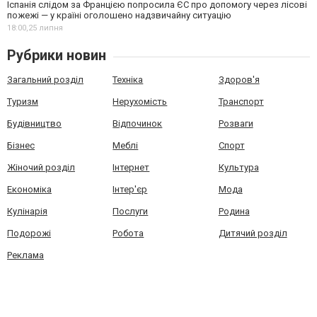
Іспанія слідом за Францією попросила ЄС про допомогу через лісові
пожежі — у країні оголошено надзвичайну ситуацію
18:00,
25 липня
Рубрики новин
Загальний розділ
Техніка
Здоров'я
Туризм
Нерухомість
Транспорт
Будівництво
Відпочинок
Розваги
Бізнес
Меблі
Спорт
Жіночий розділ
Інтернет
Культура
Економіка
Інтер'єр
Мода
Кулінарія
Послуги
Родина
Подорожі
Робота
Дитячий розділ
Реклама