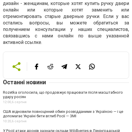
дизайн - женщинам, которые хотят купить ручку двери
онлайн или которые хотят заменить или
отремонтировать старые дверные ручки. Если у вас
остались вопросы, вы можете обратиться за
получением консультации у наших специалистов,
связавшись с нами онлайн по выше указанной
активной ссылке.
Останні новини
Rozetka оголосила, що продовжує працювати після масштабного
удару росіян
12:00,
6 серпня
США відновили повноцінний обмін розвідданими з Україною — і це
допомагає Україні бити вглиб Росії — ЗМІ
10:20,
6 серпня
У Росії атаки дронів зазнали склади Wildberries в Ленінградській