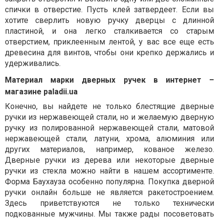
спички в отверстие. Пусть клей затвердеет. Если вы
хотите сверлить новую ручку дверцы с длинной
пластиной, и она легко сталкивается со старым
отверстием, приклеенным лентой, у вас все еще есть
древесина для винтов, чтобы они крепко держались и
удерживались.
Материал марки дверных ручек в интернет –
магазине paladii.ua
Конечно, вы найдете не только блестящие дверные
ручки из нержавеющей стали, но и желаемую дверную
ручку из полированной нержавеющей стали, матовой
нержавеющей стали, латуни, хрома, алюминия или
других материалов, например, кованое железо.
Дверные ручки из дерева или некоторые дверные
ручки из стекла можно найти в нашем ассортименте.
Форма Баухауза особенно популярна. Покупка дверной
ручки онлайн больше не является ракетостроением.
Здесь приветствуются не только технически
подкованные мужчины. Мы также рады посоветовать