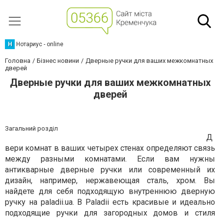
Н
Нотариус - online
Головна
Бізнес новини
Дверные ручки для ваших межкомнатных
дверей
Дверные ручки для ваших межкомнатных
дверей
Загальний розділ
Д
вери комнат в ваших четырех стенах определяют связь
между разными комнатами. Если вам нужны
антикварные дверные ручки или современный их
дизайн, например, нержавеющая сталь, хром. Вы
найдете для себя подходящую внутреннюю дверную
ручку на paladii.ua. В Рaladii есть красивые и идеально
подходящие ручки для загородных домов и стиля