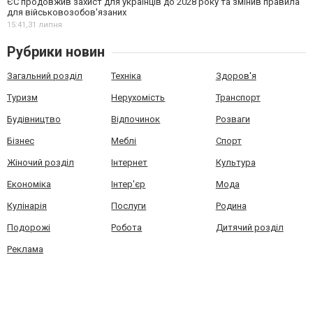
ЄС продовжив захист для українців до 2028 року та змінив правила
для військовозобов'язаних
15:41,
31 липня
Рубрики новин
Загальний розділ
Техніка
Здоров'я
Туризм
Нерухомість
Транспорт
Будівництво
Відпочинок
Розваги
Бізнес
Меблі
Спорт
Жіночий розділ
Інтернет
Культура
Економіка
Інтер'єр
Мода
Кулінарія
Послуги
Родина
Подорожі
Робота
Дитячий розділ
Реклама