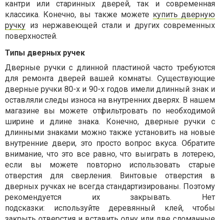
кантри или старинных дверей, так и современная
классика. Конечно, вы также можете
купить дверную
ручку
из нержавеющей стали и других современных
поверхностей.
Типы дверных ручек
Дверные ручки с длинной пластиной часто требуются
для ремонта дверей вашей комнаты. Существующие
дверные ручки 80-х и 90-х годов имели длинный знак и
оставляли следы износа на внутренних дверях. В нашем
магазине вы можете отфильтровать по необходимой
ширине и длине знака. Конечно, дверные ручки с
длинными знаками можно также установить на новые
внутренние двери, это просто вопрос вкуса. Обратите
внимание, что это все равно, что выиграть в лотерею,
если вы можете повторно использовать старые
отверстия для сверления. Винтовые отверстия в
дверных ручках не всегда стандартизированы. Поэтому
рекомендуется их закрывать. Нет
подсказки: используйте деревянный клей, чтобы
закрыть отверстия и вставить одну или две сломанные