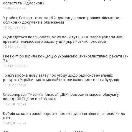
області та Підмосков’ї
14:48,
4 серпня
У роботі Резерв+ стався збій: доступ до електронних військово-
облікових документів обмежений
13:00,
4 серпня
«Доведеться пояснювати, чому вони тут». У ЄС запрацювали нові
правила тимчасового захисту для українських чоловіків
12:19,
4 серпня
Fire Point розкрила концепцію української антибалістичної ракети FP-
7.x
11:14,
4 серпня
Трамп зробив нову заяву про угоду щодо рідкісноземельних
ресурсів України - можемо зайти коли захочемо і взяти будь-що
11:00,
2 серпня
Спецоперація “Чесний призов”: ДБР проводить масові обшуки у
понад 100 ТЦК по всій Україні
18:22,
31 липня
Кабмін схвалив законопроєкт про скасування пільги на посилки до
€150
15:42,
31 липня