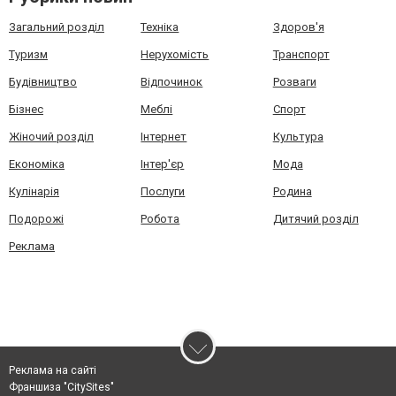
Загальний розділ
Техніка
Здоров'я
Туризм
Нерухомість
Транспорт
Будівництво
Відпочинок
Розваги
Бізнес
Меблі
Спорт
Жіночий розділ
Інтернет
Культура
Економіка
Інтер'єр
Мода
Кулінарія
Послуги
Родина
Подорожі
Робота
Дитячий розділ
Реклама
Реклама на сайті
Франшиза "CitySites"