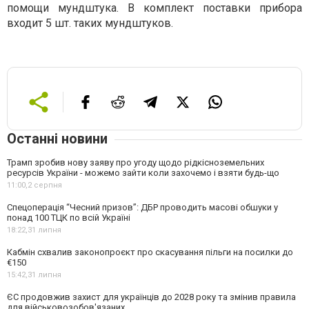
помощи мундштука. В комплект поставки прибора
входит 5 шт. таких мундштуков.
Останні новини
Трамп зробив нову заяву про угоду щодо рідкісноземельних
ресурсів України - можемо зайти коли захочемо і взяти будь-що
11:00,
2 серпня
Спецоперація “Чесний призов”: ДБР проводить масові обшуки у
понад 100 ТЦК по всій Україні
18:22,
31 липня
Кабмін схвалив законопроєкт про скасування пільги на посилки до
€150
15:42,
31 липня
ЄС продовжив захист для українців до 2028 року та змінив правила
для військовозобов'язаних