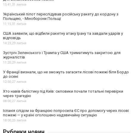
15:41,
31 липня
Український пілот переслідував російську ракету до кордону з
Польщею, - Міноборони Польщі
11:15,
31 липня
США заявили, що відбили ракетну атаку Ірану та завдали ударів у
відповідь
14:23,
29 липня
Зустріч Зеленського і Трампа у США триматимуть закритою для
журналістів
11:20,
29 липня
У Франції визнали, що не зможуть загасити лісові пожежі біля Бордо
до осені
12:50,
27 липня
Хто навів балістику під Київ: силовики почали тотальні перевірки
через трагедію
08:00,
27 липня
Іспанія слідом за Францією попросила ЄС про допомогу через лісові
пожежі — у країні оголошено надзвичайну ситуацію
18:00,
25 липня
Рубрики новин