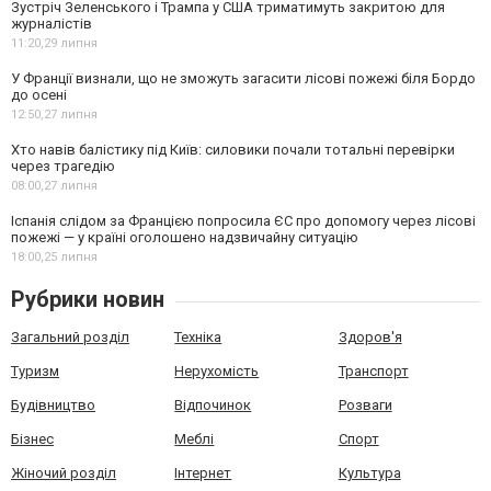
Зустріч Зеленського і Трампа у США триматимуть закритою для
журналістів
11:20,
29 липня
У Франції визнали, що не зможуть загасити лісові пожежі біля Бордо
до осені
12:50,
27 липня
Хто навів балістику під Київ: силовики почали тотальні перевірки
через трагедію
08:00,
27 липня
Іспанія слідом за Францією попросила ЄС про допомогу через лісові
пожежі — у країні оголошено надзвичайну ситуацію
18:00,
25 липня
Рубрики новин
Загальний розділ
Техніка
Здоров'я
Туризм
Нерухомість
Транспорт
Будівництво
Відпочинок
Розваги
Бізнес
Меблі
Спорт
Жіночий розділ
Інтернет
Культура