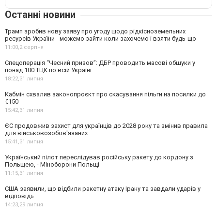
Останні новини
Трамп зробив нову заяву про угоду щодо рідкісноземельних
ресурсів України - можемо зайти коли захочемо і взяти будь-що
11:00,
2 серпня
Спецоперація “Чесний призов”: ДБР проводить масові обшуки у
понад 100 ТЦК по всій Україні
18:22,
31 липня
Кабмін схвалив законопроєкт про скасування пільги на посилки до
€150
15:42,
31 липня
ЄС продовжив захист для українців до 2028 року та змінив правила
для військовозобов'язаних
15:41,
31 липня
Український пілот переслідував російську ракету до кордону з
Польщею, - Міноборони Польщі
11:15,
31 липня
США заявили, що відбили ракетну атаку Ірану та завдали ударів у
відповідь
14:23,
29 липня