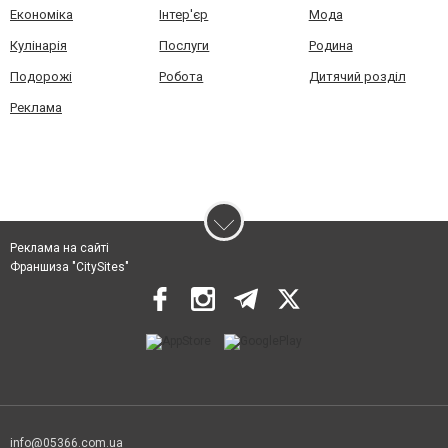
Економіка
Інтер'єр
Мода
Кулінарія
Послуги
Родина
Подорожі
Робота
Дитячий розділ
Реклама
Реклама на сайті
Франшиза "CitySites"
info@05366.com.ua