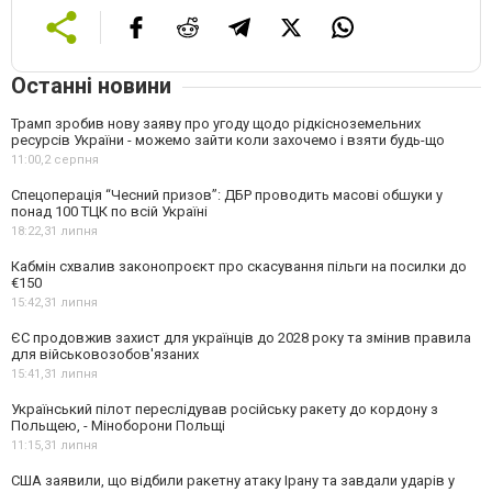
Останні новини
Трамп зробив нову заяву про угоду щодо рідкісноземельних
ресурсів України - можемо зайти коли захочемо і взяти будь-що
11:00,
2 серпня
Спецоперація “Чесний призов”: ДБР проводить масові обшуки у
понад 100 ТЦК по всій Україні
18:22,
31 липня
Кабмін схвалив законопроєкт про скасування пільги на посилки до
€150
15:42,
31 липня
ЄС продовжив захист для українців до 2028 року та змінив правила
для військовозобов'язаних
15:41,
31 липня
Український пілот переслідував російську ракету до кордону з
Польщею, - Міноборони Польщі
11:15,
31 липня
США заявили, що відбили ракетну атаку Ірану та завдали ударів у