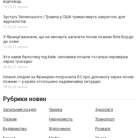
відповідь
14:23,
29 липня
Зустріч Зеленського і Трампа у США триматимуть закритою для
журналістів
11:20,
29 липня
У Франції визнали, що не зможуть загасити лісові пожежі біля Бордо
до осені
12:50,
27 липня
Хто навів балістику під Київ: силовики почали тотальні перевірки
через трагедію
08:00,
27 липня
Іспанія слідом за Францією попросила ЄС про допомогу через лісові
пожежі — у країні оголошено надзвичайну ситуацію
18:00,
25 липня
Рубрики новин
Загальний розділ
Техніка
Здоров'я
Туризм
Нерухомість
Транспорт
Будівництво
Відпочинок
Розваги