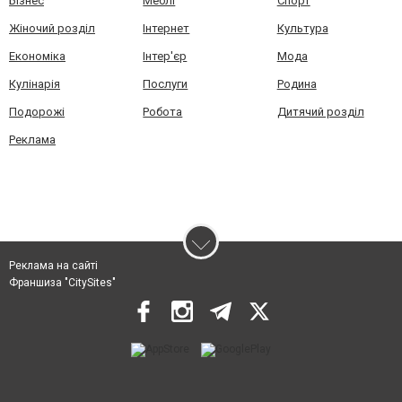
Бізнес
Меблі
Спорт
Жіночий розділ
Інтернет
Культура
Економіка
Інтер'єр
Мода
Кулінарія
Послуги
Родина
Подорожі
Робота
Дитячий розділ
Реклама
Реклама на сайті
Франшиза "CitySites"