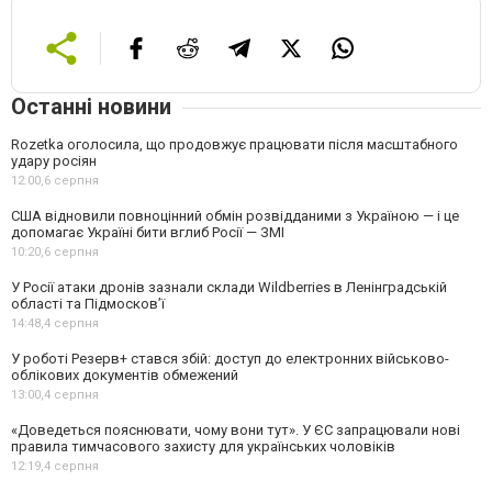
Останні новини
Rozetka оголосила, що продовжує працювати після масштабного
удару росіян
12:00,
6 серпня
США відновили повноцінний обмін розвідданими з Україною — і це
допомагає Україні бити вглиб Росії — ЗМІ
10:20,
6 серпня
У Росії атаки дронів зазнали склади Wildberries в Ленінградській
області та Підмосков’ї
14:48,
4 серпня
У роботі Резерв+ стався збій: доступ до електронних військово-
облікових документів обмежений
13:00,
4 серпня
«Доведеться пояснювати, чому вони тут». У ЄС запрацювали нові
правила тимчасового захисту для українських чоловіків
12:19,
4 серпня