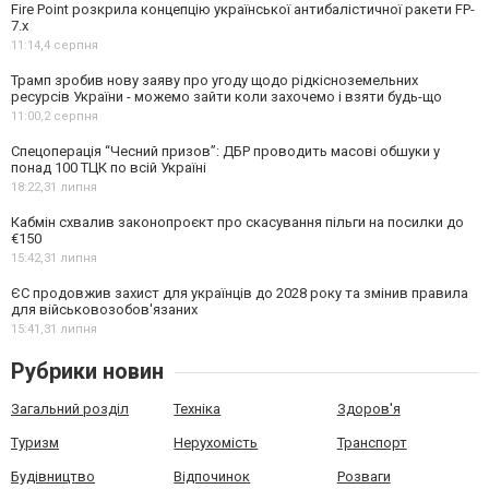
Fire Point розкрила концепцію української антибалістичної ракети FP-
7.x
11:14,
4 серпня
Трамп зробив нову заяву про угоду щодо рідкісноземельних
ресурсів України - можемо зайти коли захочемо і взяти будь-що
11:00,
2 серпня
Спецоперація “Чесний призов”: ДБР проводить масові обшуки у
понад 100 ТЦК по всій Україні
18:22,
31 липня
Кабмін схвалив законопроєкт про скасування пільги на посилки до
€150
15:42,
31 липня
ЄС продовжив захист для українців до 2028 року та змінив правила
для військовозобов'язаних
15:41,
31 липня
Рубрики новин
Загальний розділ
Техніка
Здоров'я
Туризм
Нерухомість
Транспорт
Будівництво
Відпочинок
Розваги