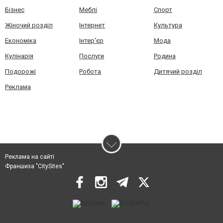
Бізнес
Меблі
Спорт
Жіночий розділ
Інтернет
Культура
Економіка
Інтер'єр
Мода
Кулінарія
Послуги
Родина
Подорожі
Робота
Дитячий розділ
Реклама
Реклама на сайті
Франшиза "CitySites"