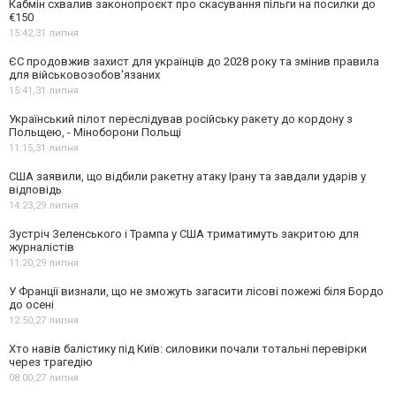
Кабмін схвалив законопроєкт про скасування пільги на посилки до
€150
15:42,
31 липня
ЄС продовжив захист для українців до 2028 року та змінив правила
для військовозобов'язаних
15:41,
31 липня
Український пілот переслідував російську ракету до кордону з
Польщею, - Міноборони Польщі
11:15,
31 липня
США заявили, що відбили ракетну атаку Ірану та завдали ударів у
відповідь
14:23,
29 липня
Зустріч Зеленського і Трампа у США триматимуть закритою для
журналістів
11:20,
29 липня
У Франції визнали, що не зможуть загасити лісові пожежі біля Бордо
до осені
12:50,
27 липня
Хто навів балістику під Київ: силовики почали тотальні перевірки
через трагедію
08:00,
27 липня