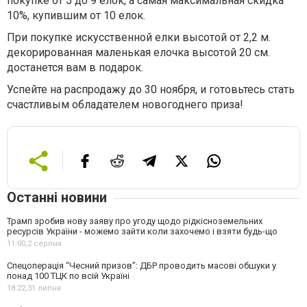
покупке от 5 до 9 елок, а самая максимальная скидка
10%, купившим от 10 елок.
При покупке искусственной елки высотой от 2,2 м.
декорированная маленькая елочка высотой 20 см.
достанется вам в подарок.
Успейте на распродажу до 30 ноября, и готовьтесь стать
счастливым обладателем новогоднего приза!
Останні новини
Трамп зробив нову заяву про угоду щодо рідкісноземельних
ресурсів України - можемо зайти коли захочемо і взяти будь-що
11:00,
2 серпня
Спецоперація “Чесний призов”: ДБР проводить масові обшуки у
понад 100 ТЦК по всій Україні
18:22,
31 липня