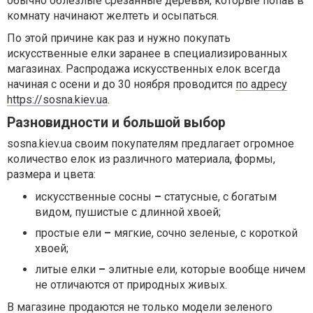
обычно облезлые срезанные деревья, которые попав в
комнату начинают желтеть и осыпаться.
По этой причине как раз и нужно покупать
искусственные елки заранее в специализированных
магазинах. Распродажа искусственных елок всегда
начиная с осени и до 30 ноября проводится
по адресу
https://sosna.kiev.ua
.
Разновидности и большой выбор
sosna.kiev.ua своим покупателям предлагает огромное
количество елок из различного материала, формы,
размера и цвета:
искусственные сосны
–
статусные, с богатым
видом, пушистые с длинной хвоей;
простые ели
–
мягкие, сочно зеленые, с короткой
хвоей;
литые елки
–
элитные ели, которые вообще ничем
не отличаются от природных живых.
В магазине продаются не только модели зеленого