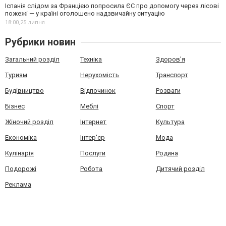
Іспанія слідом за Францією попросила ЄС про допомогу через лісові
пожежі — у країні оголошено надзвичайну ситуацію
18:00,
25 липня
Рубрики новин
Загальний розділ
Техніка
Здоров'я
Туризм
Нерухомість
Транспорт
Будівництво
Відпочинок
Розваги
Бізнес
Меблі
Спорт
Жіночий розділ
Інтернет
Культура
Економіка
Інтер'єр
Мода
Кулінарія
Послуги
Родина
Подорожі
Робота
Дитячий розділ
Реклама