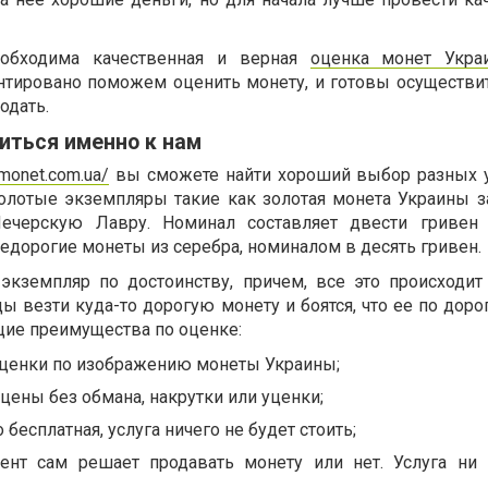
еобходима качественная и верная
оценка монет Укра
антировано поможем оценить монету, и готовы осуществит
одать.
иться именно к нам
monet.com.ua/
вы сможете найти хороший выбор разных 
золотые экземпляры такие как золотая монета Украины за
ечерскую Лавру. Номинал составляет двести гривен 
едорогие монеты из серебра, номиналом в десять гривен.
 экземпляр по достоинству, причем, все это происходи
ды везти куда-то дорогую монету и боятся, что ее по доро
ие преимущества по оценке:
ценки по изображению монеты Украины;
цены без обмана, накрутки или уценки;
бесплатная, услуга ничего не будет стоить;
ент сам решает продавать монету или нет. Услуга ни