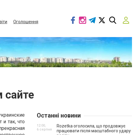
віти
Оголошення
 сайте
Останні новини
украинские
и так, что
12:00,
Rozetka оголосила, що продовжує
рекрасная
6 серпня
працювати після масштабного удару
чественное