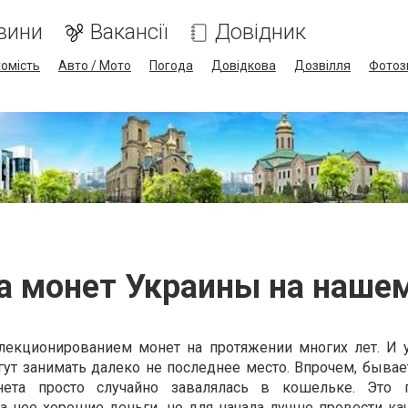
вини
Вакансії
Довідник
омість
Авто / Мото
Погода
Довідкова
Дозвілля
Фотоз
а монет Украины на нашем
лекционированием монет на протяжении многих лет. И 
т занимать далеко не последнее место. Впрочем, бывает 
нета просто случайно завалялась в кошельке. Это п
а нее хорошие деньги, но для начала лучше провести ка