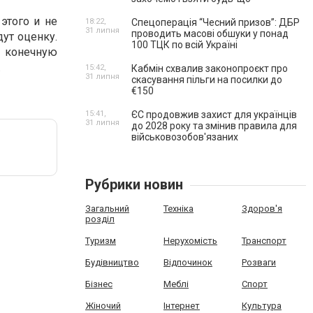
этого и не
18:22,
Спецоперація “Чесний призов”: ДБР
31 липня
проводить масові обшуки у понад
ут оценку.
100 ТЦК по всій Україні
а конечную
.
15:42,
Кабмін схвалив законопроєкт про
31 липня
скасування пільги на посилки до
€150
15:41,
ЄС продовжив захист для українців
31 липня
до 2028 року та змінив правила для
військовозобов'язаних
Рубрики новин
Загальний
Техніка
Здоров'я
розділ
Туризм
Нерухомість
Транспорт
Будівництво
Відпочинок
Розваги
Бізнес
Меблі
Спорт
Жіночий
Інтернет
Культура