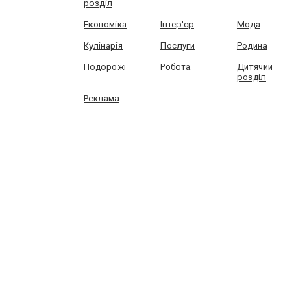
розділ
Економіка
Інтер'єр
Мода
Кулінарія
Послуги
Родина
Подорожі
Робота
Дитячий
розділ
Реклама