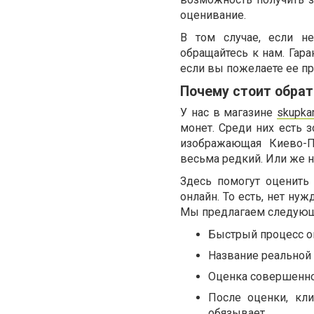
оценивание.
В том случае, если н
обращайтесь к нам. Гар
если вы пожелаете ее пр
Почему стоит обрат
У нас в магазине
skupka
монет. Среди них есть 
изображающая Киево-П
весьма редкий. Или же н
Здесь помогут оценить
онлайн. То есть, нет нуж
Мы предлагаем следующ
Быстрый процесс о
Название реальной 
Оценка совершенно 
После оценки, кли
обязывает.