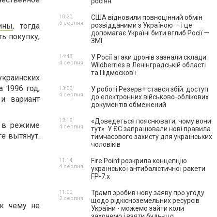
росіян
10:20,
США відновили повноцінний обмін
6 серпня
ины
, тогда
розвідданими з Україною — і це
допомагає Україні бити вглиб Росії —
ь покупку,
ЗМІ
14:48,
У Росії атаки дронів зазнали склади
4 серпня
Wildberries в Ленінградській області
та Підмосков’ї
украинских
 1996 год,
13:00,
У роботі Резерв+ стався збій: доступ
4 серпня
до електронних військово-облікових
и вариант
документів обмежений
12:19,
«Доведеться пояснювати, чому вони
т в режиме
4 серпня
тут». У ЄС запрацювали нові правила
ге вытянут.
тимчасового захисту для українських
чоловіків
11:14,
Fire Point розкрила концепцію
4 серпня
української антибалістичної ракети
FP-7.x
11:00,
Трамп зробив нову заяву про угоду
2 серпня
щодо рідкісноземельних ресурсів
 к чему не
України - можемо зайти коли
захочемо і взяти будь-що