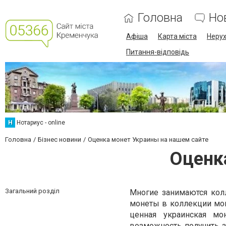
Головна
Но
Афіша
Карта міста
Нерух
Питання-відповідь
Н
Нотариус - online
Головна
Бізнес новини
Оценка монет Украины на нашем сайте
Оценк
Загальний розділ
Многие занимаются кол
монеты в коллекции могу
ценная украинская мо
возможность получить з