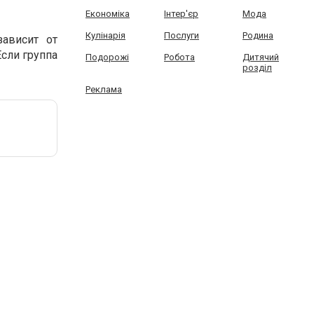
Економіка
Інтер'єр
Мода
Кулінарія
Послуги
Родина
ависит от
Если группа
Подорожі
Робота
Дитячий
розділ
Реклама