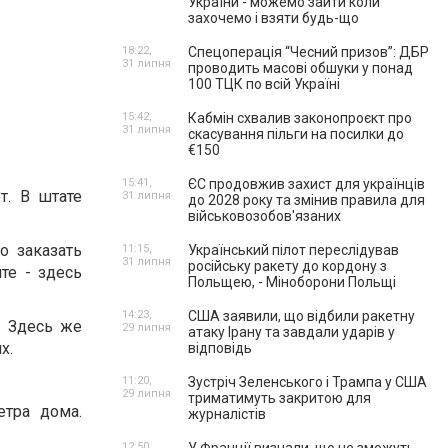
України - можемо зайти коли
захочемо і взяти будь-що
18:22,
Спецоперація “Чесний призов”: ДБР
31 липня
проводить масові обшуки у понад
100 ТЦК по всій Україні
15:42,
Кабмін схвалив законопроєкт про
31 липня
скасування пільги на посилки до
€150
15:41,
ЄС продовжив захист для українців
т. В штате
31 липня
до 2028 року та змінив правила для
військовозобов'язаних
о заказать
11:15,
Український пілот переслідував
31 липня
російську ракету до кордону з
те - здесь
Польщею, - Міноборони Польщі
14:23,
США заявили, що відбили ракетну
. Здесь же
29 липня
атаку Ірану та завдали ударів у
их.
відповідь
11:20,
Зустріч Зеленського і Трампа у США
29 липня
триматимуть закритою для
етра дома.
журналістів
12:50,