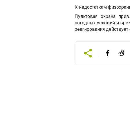
К недостаткам физохраны
Пультовая охрана при
погодных условий и врем
реагирования действует 