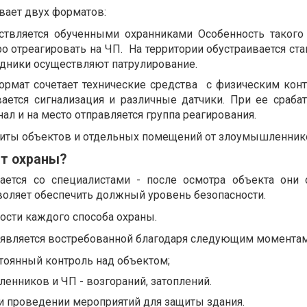
ает двух форматов:
ствляется обученными охранниками Особенность такого
о отреагировать на ЧП. На территории обустраивается ст
удники осуществляют патрулирование.
формат сочетает технические средства с физическим кон
вается сигнализация и различные датчики. При ее сраба
нал и на место отправляется группа реагирования.
щиты объектов и отдельных помещений от злоумышленник
нт охраны?
ется со специалистами - после осмотра объекта они
зволяет обеспечить должный уровень безопасности.
ости каждого способа охраны.
 является востребованной благодаря следующим моментам
тоянный контроль над объектом;
енников и ЧП - возгораний, затоплений.
и проведении мероприятий для защиты здания.