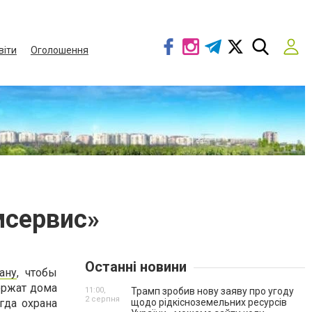
віти
Оголошення
мсервис»
Останні новини
ану
, чтобы
ержат дома
11:00,
Трамп зробив нову заяву про угоду
2 серпня
гда охрана
щодо рідкісноземельних ресурсів