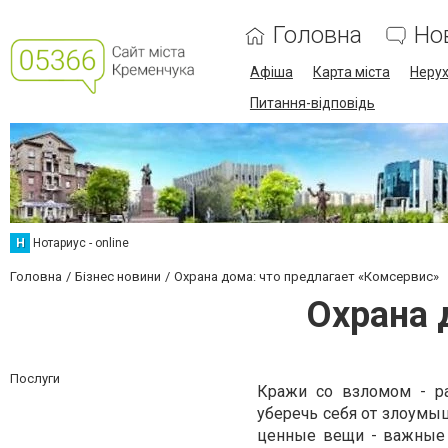
Головна
Но
Афіша
Карта міста
Нерух
Питання-відповідь
Н
Нотариус - online
Головна
Бізнес новини
Охрана дома: что предлагает «Комсервис»
Охрана 
Послуги
Кражи со взломом - ра
уберечь себя от злоумы
ценные вещи - важные 