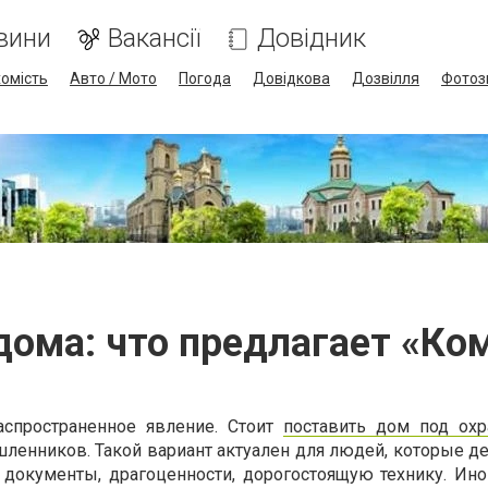
вини
Вакансії
Довідник
омість
Авто / Мото
Погода
Довідкова
Дозвілля
Фотоз
дома: что предлагает «Ко
спространенное явление. Стоит
поставить дом под охр
шленников. Такой вариант актуален для людей, которые д
документы, драгоценности, дорогостоящую технику. Ино