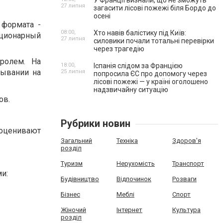
У Франції визнали, що не зможуть
27 липня
загасити лісові пожежі біля Бордо до
осені
 формата -
08:00,
Хто навів балістику під Київ:
ационарный
27 липня
силовики почали тотальні перевірки
через трагедію
тролем. На
18:00,
Іспанія слідом за Францією
тывании на
25 липня
попросила ЄС про допомогу через
лісові пожежі — у країні оголошено
надзвичайну ситуацію
ов.
Рубрики новин
 оценивают
Загальний
Техніка
Здоров'я
розділ
Туризм
Нерухомість
Транспорт
и:
Будівництво
Відпочинок
Розваги
Бізнес
Меблі
Спорт
Жіночий
Інтернет
Культура
розділ