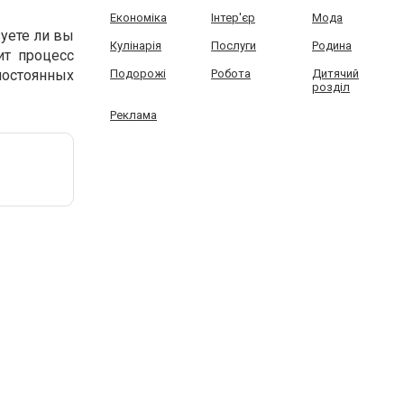
Економіка
Інтер'єр
Мода
уете ли вы
Кулінарія
Послуги
Родина
ит процесс
постоянных
Подорожі
Робота
Дитячий
розділ
Реклама