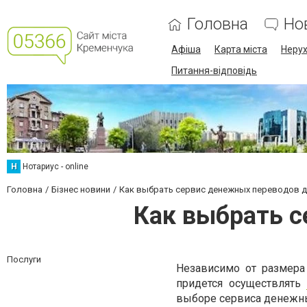
Головна
Но
Афіша
Карта міста
Нерух
Питання-відповідь
Н
Нотариус - online
Головна
Бізнес новини
Как выбрать сервис денежных переводов д
Как выбрать с
Послуги
Независимо от размера 
придется осуществлять
выборе сервиса денежн