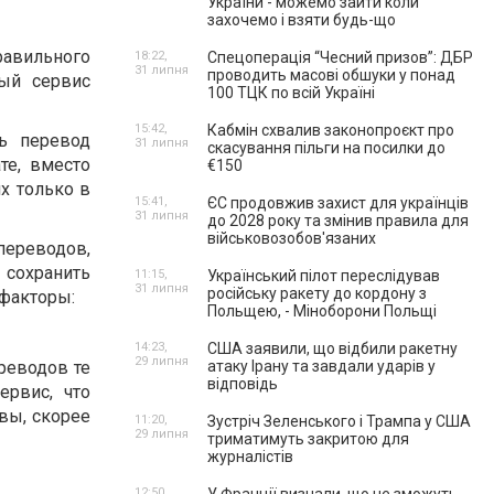
України - можемо зайти коли
захочемо і взяти будь-що
равильного
18:22,
Спецоперація “Чесний призов”: ДБР
31 липня
проводить масові обшуки у понад
ый сервис
100 ТЦК по всій Україні
15:42,
Кабмін схвалив законопроєкт про
ь перевод
31 липня
скасування пільги на посилки до
те, вместо
€150
х только в
15:41,
ЄС продовжив захист для українців
31 липня
до 2028 року та змінив правила для
військовозобов'язаних
ереводов,
 сохранить
11:15,
Український пілот переслідував
31 липня
російську ракету до кордону з
 факторы:
Польщею, - Міноборони Польщі
14:23,
США заявили, що відбили ракетну
29 липня
реводов те
атаку Ірану та завдали ударів у
відповідь
ервис, что
вы, скорее
11:20,
Зустріч Зеленського і Трампа у США
29 липня
триматимуть закритою для
журналістів
12:50,