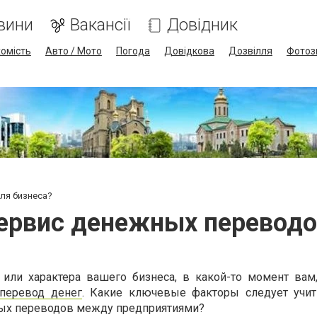
вини
Вакансії
Довідник
омість
Авто / Мото
Погода
Довідкова
Дозвілля
Фотоз
ля бизнеса?
ервис денежных переводо
или характера вашего бизнеса, в какой-то момент вам,
перевод денег
. Какие ключевые факторы следует учи
ых переводов между предприятиями?