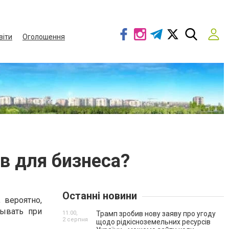
віти
Оголошення
в для бизнеса?
Останні новини
 вероятно,
тывать при
11:00,
Трамп зробив нову заяву про угоду
2 серпня
щодо рідкісноземельних ресурсів