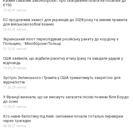
Кабмін схвалив законопроєкт про скасування пільги на посилки до
€150
15:42,
31 липня
ЄС продовжив захист для українців до 2028 року та змінив правила
для військовозобов'язаних
15:41,
31 липня
Український пілот переслідував російську ракету до кордону з
Польщею, - Міноборони Польщі
11:15,
31 липня
США заявили, що відбили ракетну атаку Ірану та завдали ударів у
відповідь
14:23,
29 липня
Зустріч Зеленського і Трампа у США триматимуть закритою для
журналістів
11:20,
29 липня
У Франції визнали, що не зможуть загасити лісові пожежі біля Бордо
до осені
12:50,
27 липня
Хто навів балістику під Київ: силовики почали тотальні перевірки
через трагедію
08:00,
27 липня