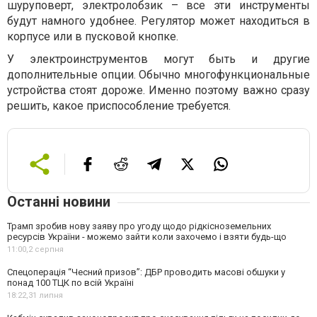
шуруповерт, электролобзик – все эти инструменты
будут намного удобнее. Регулятор может находиться в
корпусе или в пусковой кнопке.
У электроинструментов могут быть и другие
дополнительные опции. Обычно многофункциональные
устройства стоят дороже. Именно поэтому важно сразу
решить, какое приспособление требуется.
Останні новини
Трамп зробив нову заяву про угоду щодо рідкісноземельних
ресурсів України - можемо зайти коли захочемо і взяти будь-що
11:00,
2 серпня
Спецоперація “Чесний призов”: ДБР проводить масові обшуки у
понад 100 ТЦК по всій Україні
18:22,
31 липня