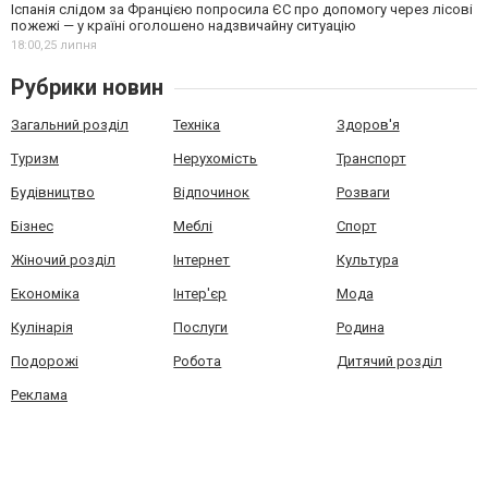
Іспанія слідом за Францією попросила ЄС про допомогу через лісові
пожежі — у країні оголошено надзвичайну ситуацію
18:00,
25 липня
Рубрики новин
Загальний розділ
Техніка
Здоров'я
Туризм
Нерухомість
Транспорт
Будівництво
Відпочинок
Розваги
Бізнес
Меблі
Спорт
Жіночий розділ
Інтернет
Культура
Економіка
Інтер'єр
Мода
Кулінарія
Послуги
Родина
Подорожі
Робота
Дитячий розділ
Реклама