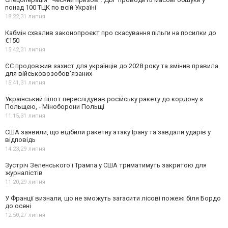
понад 100 ТЦК по всій Україні
18:22,
31 липня
Кабмін схвалив законопроєкт про скасування пільги на посилки до
€150
15:42,
31 липня
ЄС продовжив захист для українців до 2028 року та змінив правила
для військовозобов'язаних
15:41,
31 липня
Український пілот переслідував російську ракету до кордону з
Польщею, - Міноборони Польщі
11:15,
31 липня
США заявили, що відбили ракетну атаку Ірану та завдали ударів у
відповідь
14:23,
29 липня
Зустріч Зеленського і Трампа у США триматимуть закритою для
журналістів
11:20,
29 липня
У Франції визнали, що не зможуть загасити лісові пожежі біля Бордо
до осені
12:50,
27 липня