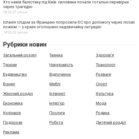
Хто навів балістику під Київ: силовики почали тотальні перевірки
через трагедію
08:00,
27 липня
Іспанія слідом за Францією попросила ЄС про допомогу через лісові
пожежі — у країні оголошено надзвичайну ситуацію
18:00,
25 липня
Рубрики новин
Загальний розділ
Техніка
Здоров'я
Туризм
Нерухомість
Транспорт
Будівництво
Відпочинок
Розваги
Бізнес
Меблі
Спорт
Жіночий розділ
Інтернет
Культура
Економіка
Інтер'єр
Мода
Кулінарія
Послуги
Родина
Подорожі
Робота
Дитячий розділ
Реклама