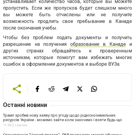
устанавливает количество часов, которые вы можете
пропустить. Если же пропусков будет слишком много
вы можете быть отчислены или не получите
возможность продлить свое пребывание в Канаде
после окончания учебы.
Чтобы без проблем подать документы и получить
разрешение на получения
образование в Канаде
и
других странах обращайтесь к проверенным
источникам, которые помогут вам избежать многих
ошибок в оформлении документов и выборе ВУЗа.
Останні новини
Трамп зробив нову заяву про угоду щодо рідкісноземельних
ресурсів України - можемо зайти коли захочемо і взяти будь-що
11:00,
2 серпня
Спецоперація “Чесний призов”: ДБР проводить масові обшуки у