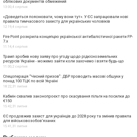
облікових документів обмежений
13:00,
4 серпня
«Доведеться пояснювати, чому вони тут». У ЄС запрацювали нові
правила тимчасового захисту для українських чоловіків
12:19,
4 серпня
Fire Point розкрила концепцію української антибалістичної ракети FP-
7.x
11:14,
4 серпня
Трамп зробив нову заяву про угоду щодо рідкісноземельних
ресурсів України - можемо зайти коли захочемо і взяти будь-що
11:00,
2 серпня
Спецоперація “Чесний призов”: ДБР проводить масові обшуки у
понад 100 ТЦК по всій Україні
18:22,
31 липня
Кабмін схвалив законопроєкт про скасування пільги на посилки до
€150
15:42,
31 липня
ЄС продовжив захист для українців до 2028 року та змінив правила
для військовозобов'язаних
15:41,
31 липня