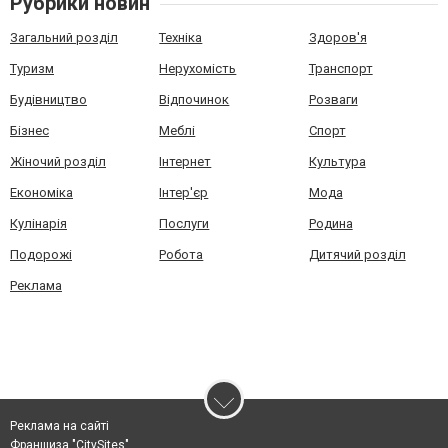
Рубрики новин
Загальний розділ
Техніка
Здоров'я
Туризм
Нерухомість
Транспорт
Будівництво
Відпочинок
Розваги
Бізнес
Меблі
Спорт
Жіночий розділ
Інтернет
Культура
Економіка
Інтер'єр
Мода
Кулінарія
Послуги
Родина
Подорожі
Робота
Дитячий розділ
Реклама
Реклама на сайті
Франшиза "CitySites"