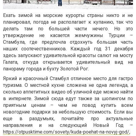
Ехать зимой на морские курорты страны никто и не
планировал, погода не располагает к купанию, так что
делать там по большей части нечего. Но это
утверждение не касается жемчужины Турции –
Стамбула, где предпочла отдохнуть большая часть
наших соотечественников. Каждый год 31 декабря
здесь запускают удивительной красоты салют на мосту
Галата, откуда открывается удивительный вид на
панораму города и бухту Золотой Рог.
Яркий и красочный Стамбул отличное место для гастро
туризма. О местной кухне сложена не одна легенда, а
сколько аппетитных видео об уличной еде можно найти
в интернете. Зимой сюда едут также за шопингом по
приятным ценам – чем не повод купить всем
новогодние подарки за небольшую стоимость. Если вы
еще в раздумьях, почитайте про актуальные
направления и на следующий Новый Год –
https://otpusktime.com/sovety/kuda-poehat-na-novyj-god/
,