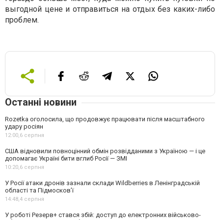
выгодной цене и отправиться на отдых без каких-либо
проблем.
Останні новини
Rozetka оголосила, що продовжує працювати після масштабного
удару росіян
12:00,
6 серпня
США відновили повноцінний обмін розвідданими з Україною — і це
допомагає Україні бити вглиб Росії — ЗМІ
10:20,
6 серпня
У Росії атаки дронів зазнали склади Wildberries в Ленінградській
області та Підмосков’ї
14:48,
4 серпня
У роботі Резерв+ стався збій: доступ до електронних військово-