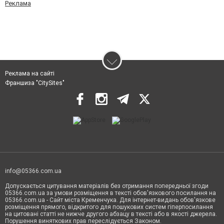
Реклама
Реклама на сайті
Франшиза "CitySites"
info@05366.com.ua
Допускається цитування матеріалів без отримання попередньої згоди
05366.com.ua за умови розміщення в тексті обов'язкового посилання на
05366.com.ua - Сайт міста Кременчука. Для інтернет-видань обов'язкове
розміщення прямого, відкритого для пошукових систем гіперпосилання
на цитовані статті не нижче другого абзацу в тексті або в якості джерела.
Порушення виняткових прав переслідується Законом.