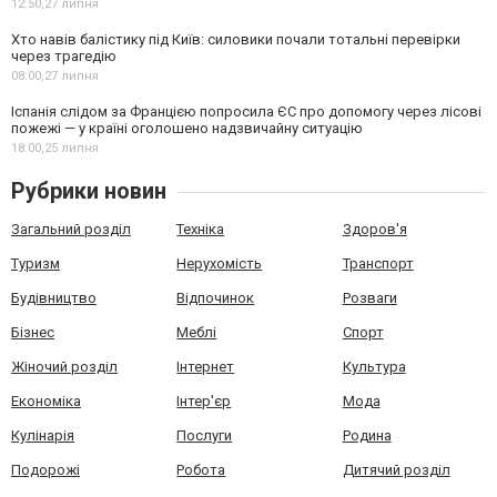
12:50,
27 липня
Хто навів балістику під Київ: силовики почали тотальні перевірки
через трагедію
08:00,
27 липня
Іспанія слідом за Францією попросила ЄС про допомогу через лісові
пожежі — у країні оголошено надзвичайну ситуацію
18:00,
25 липня
Рубрики новин
Загальний розділ
Техніка
Здоров'я
Туризм
Нерухомість
Транспорт
Будівництво
Відпочинок
Розваги
Бізнес
Меблі
Спорт
Жіночий розділ
Інтернет
Культура
Економіка
Інтер'єр
Мода
Кулінарія
Послуги
Родина
Подорожі
Робота
Дитячий розділ