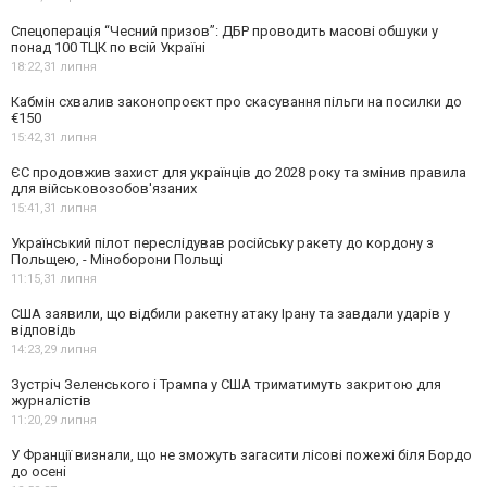
Спецоперація “Чесний призов”: ДБР проводить масові обшуки у
понад 100 ТЦК по всій Україні
18:22,
31 липня
Кабмін схвалив законопроєкт про скасування пільги на посилки до
€150
15:42,
31 липня
ЄС продовжив захист для українців до 2028 року та змінив правила
для військовозобов'язаних
15:41,
31 липня
Український пілот переслідував російську ракету до кордону з
Польщею, - Міноборони Польщі
11:15,
31 липня
США заявили, що відбили ракетну атаку Ірану та завдали ударів у
відповідь
14:23,
29 липня
Зустріч Зеленського і Трампа у США триматимуть закритою для
журналістів
11:20,
29 липня
У Франції визнали, що не зможуть загасити лісові пожежі біля Бордо
до осені