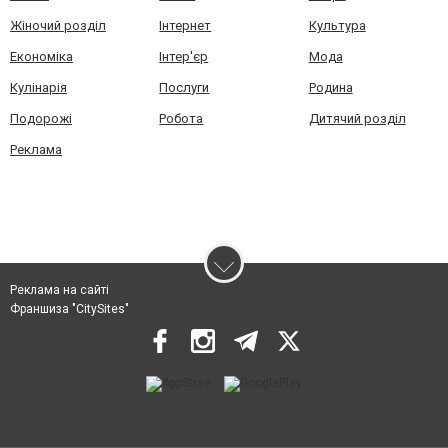
Жіночий розділ
Інтернет
Культура
Економіка
Інтер'єр
Мода
Кулінарія
Послуги
Родина
Подорожі
Робота
Дитячий розділ
Реклама
Реклама на сайті
Франшиза "CitySites"