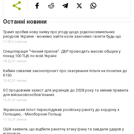
Останні новини
Трамп зробив нову заяву про угоду щодо рідкісноземельних
ресурсів України - можемо зайти коли захочемо і взяти будь-що
11:00,
2 серпня
Спецоперація “Чесний призов”: ДБР проводить масові обшуки у
понад 100 ТЦК по всій Україні
18:22,
31 липня
Кабмін схвалив законопроєкт про скасування пільги на посилки до
€150
15:42,
31 липня
ЄС продовжив захист для українців до 2028 року та змінив правила
для військовозобов'язаних
15:41,
31 липня
Український пілот переслідував російську ракету до кордону з
Польщею, - Міноборони Польщі
11:15,
31 липня
США заявили, що відбили ракетну атаку Ірану та завдали ударів у
відповідь