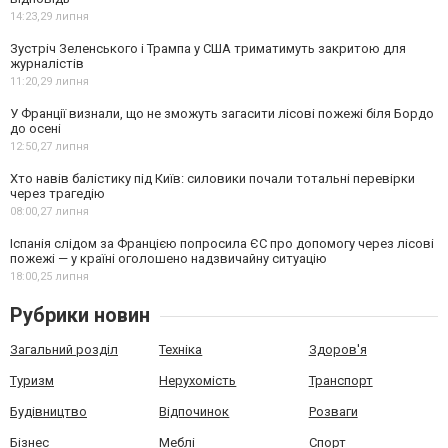
14:23,
29 липня
Зустріч Зеленського і Трампа у США триматимуть закритою для
журналістів
11:20,
29 липня
У Франції визнали, що не зможуть загасити лісові пожежі біля Бордо
до осені
12:50,
27 липня
Хто навів балістику під Київ: силовики почали тотальні перевірки
через трагедію
08:00,
27 липня
Іспанія слідом за Францією попросила ЄС про допомогу через лісові
пожежі — у країні оголошено надзвичайну ситуацію
18:00,
25 липня
Рубрики новин
Загальний розділ
Техніка
Здоров'я
Туризм
Нерухомість
Транспорт
Будівництво
Відпочинок
Розваги
Бізнес
Меблі
Спорт