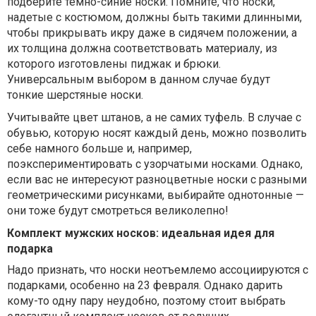
подберите темно-синие носки. Помните, что носки,
надетые с костюмом, должны быть такими длинными,
чтобы прикрывать икру даже в сидячем положении, а
их толщина должна соответствовать материалу, из
которого изготовлены пиджак и брюки.
Универсальным выбором в данном случае будут
тонкие шерстяные носки.
Учитывайте цвет штанов, а не самих туфель. В случае с
обувью, которую носят каждый день, можно позволить
себе намного больше и, например,
поэкспериментировать с узорчатыми носками. Однако,
если вас не интересуют разноцветные носки с разными
геометрическими рисунками, выбирайте однотонные —
они тоже будут смотреться великолепно!
Комплект мужских носков: идеальная идея для
подарка
Надо признать, что носки неотъемлемо ассоциируются с
подарками, особенно на 23 февраля. Однако дарить
кому-то одну пару неудобно, поэтому стоит выбрать