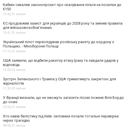
Кабмін схвалив законопроєкт про скасування пільги на посилки до
€150
15:42,
31 липня
ЄС продовжив захист для українців до 2028 року та змінив правила
для військовозобов'язаних
15:41,
31 липня
Український пілот переслідував російську ракету до кордону з
Польщею, - Міноборони Польщі
11:15,
31 липня
США заявили, що відбили ракетну атаку Ірану та завдали ударів у
відповідь
14:23,
29 липня
Зустріч Зеленського і Трампа у США триматимуть закритою для
журналістів
11:20,
29 липня
У Франції визнали, що не зможуть загасити лісові пожежі біля Бордо
до осені
12:50,
27 липня
Хто навів балістику під Київ: силовики почали тотальні перевірки
через трагедію
08:00,
27 липня