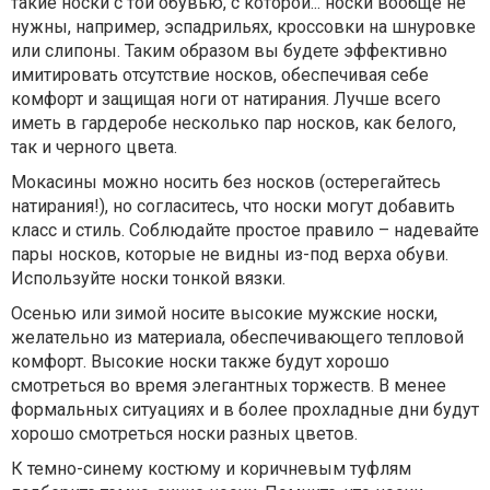
такие носки с той обувью, с которой... носки вообще не
нужны, например, эспадрильях, кроссовки на шнуровке
или слипоны. Таким образом вы будете эффективно
имитировать отсутствие носков, обеспечивая себе
комфорт и защищая ноги от натирания. Лучше всего
иметь в гардеробе несколько пар носков, как белого,
так и черного цвета.
Мокасины можно носить без носков (остерегайтесь
натирания!), но согласитесь, что носки могут добавить
класс и стиль. Соблюдайте простое правило – надевайте
пары носков, которые не видны из-под верха обуви.
Используйте носки тонкой вязки.
Осенью или зимой носите высокие мужские носки,
желательно из материала, обеспечивающего тепловой
комфорт. Высокие носки также будут хорошо
смотреться во время элегантных торжеств. В менее
формальных ситуациях и в более прохладные дни будут
хорошо смотреться носки разных цветов.
К темно-синему костюму и коричневым туфлям