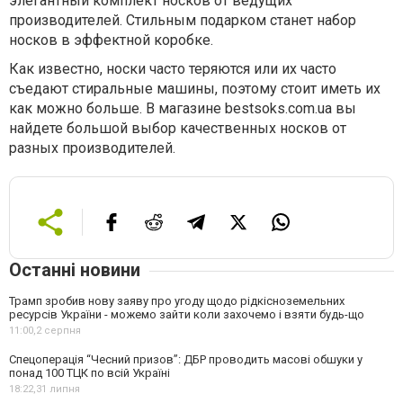
элегантный комплект носков от ведущих
производителей. Стильным подарком станет набор
носков в эффектной коробке.
Как известно, носки часто теряются или их часто
съедают стиральные машины, поэтому стоит иметь их
как можно больше. В магазине bestsoks.com.ua вы
найдете большой выбор качественных носков от
разных производителей.
Останні новини
Трамп зробив нову заяву про угоду щодо рідкісноземельних
ресурсів України - можемо зайти коли захочемо і взяти будь-що
11:00,
2 серпня
Спецоперація “Чесний призов”: ДБР проводить масові обшуки у
понад 100 ТЦК по всій Україні
18:22,
31 липня