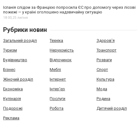
Іспанія слідом за Францією попросила ЄС про допомогу через лісові
пожежі — у країні оголошено надзвичайну ситуацію
18:00,
25 липня
Рубрики новин
Загальний розділ
Техніка
Здоров'я
Туризм
Нерухомість
Транспорт
Будівництво
Відпочинок
Розваги
Бізнес
Меблі
Спорт
Жіночий розділ
Інтернет
Культура
Економіка
Інтер'єр
Мода
Кулінарія
Послуги
Родина
Подорожі
Робота
Дитячий розділ
Реклама