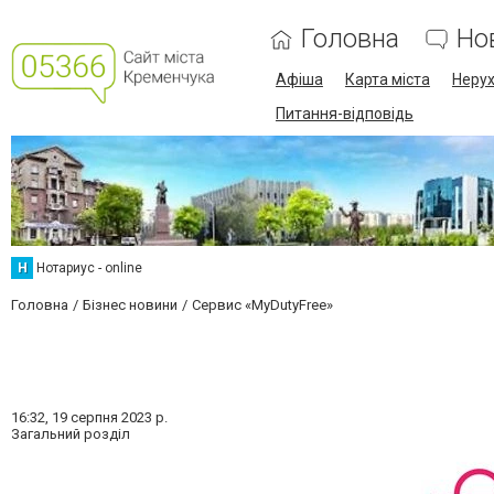
Головна
Но
Афіша
Карта міста
Нерух
Питання-відповідь
Н
Нотариус - online
Головна
Бізнес новини
Сервис «MyDutyFree»
16:32,
19 серпня 2023 р.
Загальний розділ