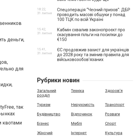
18:22,
Спецоперація “Чесний призов”: ДБР
31 липня
проводить масові обшуки у понад
100 ТЦК по всій Україні
твенников
15:42,
Кабмін схвалив законопроєкт про
31 липня
скасування пільги на посилки до
ть деньги,
€150
15:41,
ЄС продовжив захист для українців
31 липня
до 2028 року та змінив правила для
військовозобов'язаних
дов,
тельно для
Рубрики новин
идки,
Загальний
Техніка
Здоров'я
розділ
Туризм
Нерухомість
Транспорт
yFree, так
рынках
Будівництво
Відпочинок
Розваги
и квотами
Бізнес
Меблі
Спорт
Жіночий
Інтернет
Культура