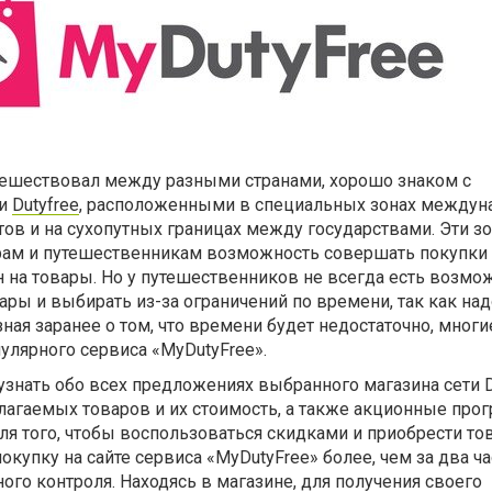
утешествовал между разными странами, хорошо знаком с
ми
Duty
f
ree
, расположенными в специальных зонах междун
тов и на сухопутных границах между государствами. Эти з
ам и путешественникам возможность совершать покупки
 на товары. Но у путешественников не всегда есть возмо
ары и выбирать из-за ограничений по времени, так как на
, зная заранее о том, что времени будет недостаточно, многи
улярного сервиса «MyDutyFree».
узнать обо всех предложениях выбранного магазина сети D
лагаемых товаров и их стоимость, а также акционные про
я того, чтобы воспользоваться скидками и приобрести тов
окупку на сайте сервиса
«MyDutyFree» более, чем за два ч
о контроля. Находясь в магазине, для получения своего