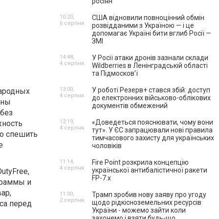
росіян
10:20,
США відновили повноцінний обмін
6 серпня
розвідданими з Україною — і це
допомагає Україні бити вглиб Росії —
ЗМІ
14:48,
У Росії атаки дронів зазнали склади
4 серпня
Wildberries в Ленінградській області
та Підмосков’ї
13:00,
У роботі Резерв+ стався збій: доступ
ародных
4 серпня
до електронних військово-облікових
оны
документів обмежений
 без
12:19,
«Доведеться пояснювати, чому вони
жность
4 серпня
тут». У ЄС запрацювали нові правила
до спешить
тимчасового захисту для українських
е
чоловіків
11:14,
Fire Point розкрила концепцію
4 серпня
української антибалістичної ракети
utyFree,
FP-7.x
граммы и
ар,
11:00,
Трамп зробив нову заяву про угоду
2 серпня
щодо рідкісноземельних ресурсів
аса перед
України - можемо зайти коли
захочемо і взяти будь-що