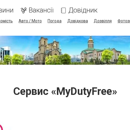
вини
Вакансії
Довідник
омість
Авто / Мото
Погода
Довідкова
Дозвілля
Фотоз
Сервис «MyDutyFree»