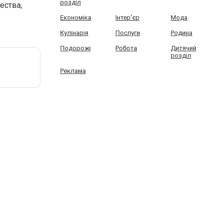
розділ
ества,
Економіка
Інтер'єр
Мода
Кулінарія
Послуги
Родина
Подорожі
Робота
Дитячий
розділ
Реклама