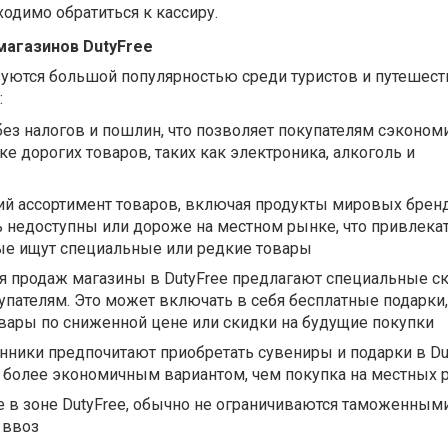
ходимо обратиться к кассиру.
магазинов DutyFree
зуются большой популярностью среди туристов и путешес
:
ез налогов и пошлин, что позволяет покупателям сэкономи
ке дорогих товаров, таких как электроника, алкоголь и
й ассортимент товаров, включая продукты мировых брен
 недоступны или дороже на местном рынке, что привлека
рые ищут специальные или редкие товары
я продаж магазины в DutyFree предлагают специальные ск
упателям. Это может включать в себя бесплатные подарки,
вары по сниженной цене или скидки на будущие покупки
ники предпочитают приобретать сувениры и подарки в Dut
ь более экономичным вариантом, чем покупка на местных 
 в зоне DutyFree, обычно не ограничиваются таможенным
 ввоз