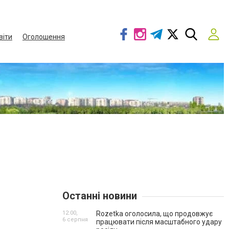
віти
Оголошення
Останні новини
12:00,
Rozetka оголосила, що продовжує
6 серпня
працювати після масштабного удару