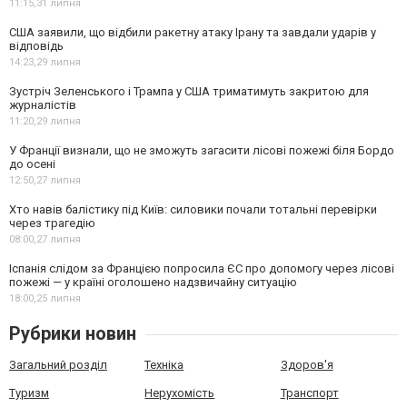
11:15,
31 липня
США заявили, що відбили ракетну атаку Ірану та завдали ударів у
відповідь
14:23,
29 липня
Зустріч Зеленського і Трампа у США триматимуть закритою для
журналістів
11:20,
29 липня
У Франції визнали, що не зможуть загасити лісові пожежі біля Бордо
до осені
12:50,
27 липня
Хто навів балістику під Київ: силовики почали тотальні перевірки
через трагедію
08:00,
27 липня
Іспанія слідом за Францією попросила ЄС про допомогу через лісові
пожежі — у країні оголошено надзвичайну ситуацію
18:00,
25 липня
Рубрики новин
Загальний розділ
Техніка
Здоров'я
Туризм
Нерухомість
Транспорт