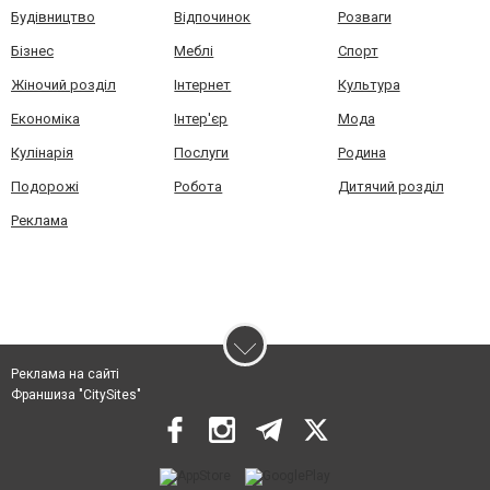
Будівництво
Відпочинок
Розваги
Бізнес
Меблі
Спорт
Жіночий розділ
Інтернет
Культура
Економіка
Інтер'єр
Мода
Кулінарія
Послуги
Родина
Подорожі
Робота
Дитячий розділ
Реклама
Реклама на сайті
Франшиза "CitySites"