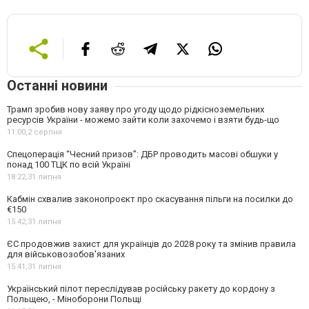
Останні новини
Трамп зробив нову заяву про угоду щодо рідкісноземельних
ресурсів України - можемо зайти коли захочемо і взяти будь-що
11:00,
2 серпня
Спецоперація “Чесний призов”: ДБР проводить масові обшуки у
понад 100 ТЦК по всій Україні
18:22,
31 липня
Кабмін схвалив законопроєкт про скасування пільги на посилки до
€150
15:42,
31 липня
ЄС продовжив захист для українців до 2028 року та змінив правила
для військовозобов'язаних
15:41,
31 липня
Український пілот переслідував російську ракету до кордону з
Польщею, - Міноборони Польщі