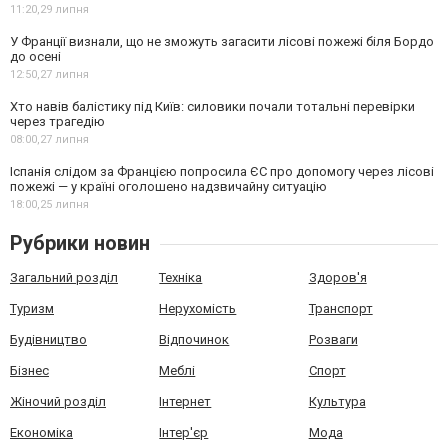
11:20,
29 липня
У Франції визнали, що не зможуть загасити лісові пожежі біля Бордо
до осені
12:50,
27 липня
Хто навів балістику під Київ: силовики почали тотальні перевірки
через трагедію
08:00,
27 липня
Іспанія слідом за Францією попросила ЄС про допомогу через лісові
пожежі — у країні оголошено надзвичайну ситуацію
18:00,
25 липня
Рубрики новин
Загальний розділ
Техніка
Здоров'я
Туризм
Нерухомість
Транспорт
Будівництво
Відпочинок
Розваги
Бізнес
Меблі
Спорт
Жіночий розділ
Інтернет
Культура
Економіка
Інтер'єр
Мода