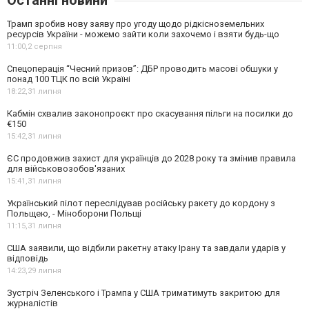
Останні новини
Трамп зробив нову заяву про угоду щодо рідкісноземельних
ресурсів України - можемо зайти коли захочемо і взяти будь-що
11:00,
2 серпня
Спецоперація “Чесний призов”: ДБР проводить масові обшуки у
понад 100 ТЦК по всій Україні
18:22,
31 липня
Кабмін схвалив законопроєкт про скасування пільги на посилки до
€150
15:42,
31 липня
ЄС продовжив захист для українців до 2028 року та змінив правила
для військовозобов'язаних
15:41,
31 липня
Український пілот переслідував російську ракету до кордону з
Польщею, - Міноборони Польщі
11:15,
31 липня
США заявили, що відбили ракетну атаку Ірану та завдали ударів у
відповідь
14:23,
29 липня
Зустріч Зеленського і Трампа у США триматимуть закритою для
журналістів