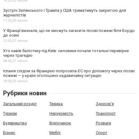
14:23,
29 липня
Зустріч Зеленського і Трампа у США триматимуть закритою для
журналістів
11:20,
29 липня
У Франції визнали, що не зможуть загасити лісові пожежі біля Бордо
до осені
12:50,
27 липня
Хто навів балістику під Київ: силовики почали тотальні перевірки
через трагедію
08:00,
27 липня
Іспанія слідом за Францією попросила ЄС про допомогу через лісові
пожежі — у країні оголошено надзвичайну ситуацію
18:00,
25 липня
Рубрики новин
Загальний розділ
Техніка
Здоров'я
Туризм
Нерухомість
Транспорт
Будівництво
Відпочинок
Розваги
Бізнес
Меблі
Спорт