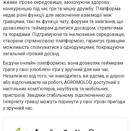
жваве ігрове середовище, заохочуючи здорову
конкуренцію під час гри та міцну дружбу. Платформа
надає різні функції для заохочення взаємодії між
гравцями, такі як функції чату, форуми та змагання, що
дозволяють геймерам ділитися досвідом, стратегіями
та порадами. Підтримуюче та інклюзивне середовище,
створене стрімінговою платформою, гарантує гравцям
можливість спілкуватися з однодумцями, покращуючи
загальний ігровий досвід.
Будучи онлайн-платформою, вона дозволяє геймерам
грати у свої улюблені ігри у зручний для них час.
Незалежно від того, чи знаходитесь ви вдома, в дорозі
або відпочиваєте на роботі, AGROMOLOD доступний з
настільних комп'ютерів, ноутбуків та мобільних
пристроїв. Завдяки стабільному підключенню до
Інтернету гравці можуть поринути у свої ігрові пригоди
у зручний час.