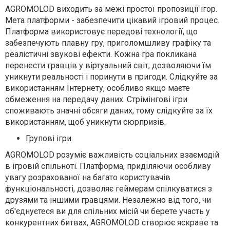
AGROMOLOD виходить за межі простої пропозиції ігор.
Мета платформи - забезпечити цікавий ігровий процес.
Платформа використовує передові технології, що
забезпечують плавну гру, приголомшливу графіку та
реалістичні звукові ефекти. Кожна гра покликана
перенести гравців у віртуальний світ, дозволяючи їм
уникнути реальності і поринути в пригоди. Слідкуйте за
використанням Інтернету, особливо якщо маєте
обмеження на передачу даних. Стрімінгові ігри
споживають значні обсяги даних, тому слідкуйте за їх
використанням, щоб уникнути сюрпризів.
Групові ігри.
AGROMOLOD розуміє важливість соціальних взаємодій
в ігровій спільноті. Платформа, приділяючи особливу
увагу розрахованої на багато користувачів
функціональності, дозволяє геймерам спілкуватися з
друзями та іншими гравцями. Незалежно від того, чи
об'єднуєтеся ви для спільних місій чи берете участь у
конкурентних битвах, AGROMOLOD створює яскраве та