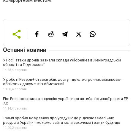
комфортным местом.
Останні новини
У Росії атаки дронів зазнали склади Wildberries в Ленінградській
області та Підмосков’ї
14:48,
4 серпня
У роботі Резерв+ стався збій: доступ до електронних військово-
облікових документів обмежений
13:00,
4 серпня
Fire Point розкрила концепцію української антибалістичної ракети FP-
7.x
11:14,
4 серпня
Трамп зробив нову заяву про угоду щодо рідкісноземельних
ресурсів України - можемо зайти коли захочемо і взяти будь-що
11:00,
2 серпня