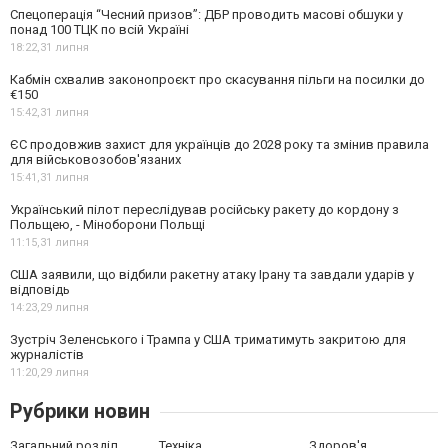
Спецоперація “Чесний призов”: ДБР проводить масові обшуки у
понад 100 ТЦК по всій Україні
18:22,
31 липня
Кабмін схвалив законопроєкт про скасування пільги на посилки до
€150
15:42,
31 липня
ЄС продовжив захист для українців до 2028 року та змінив правила
для військовозобов'язаних
15:41,
31 липня
Український пілот переслідував російську ракету до кордону з
Польщею, - Міноборони Польщі
11:15,
31 липня
США заявили, що відбили ракетну атаку Ірану та завдали ударів у
відповідь
14:23,
29 липня
Зустріч Зеленського і Трампа у США триматимуть закритою для
журналістів
11:20,
29 липня
Рубрики новин
Загальний розділ
Техніка
Здоров'я