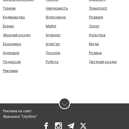
Туризм
Нерухомість
Транспорт
Будівництво
Відпочинок
Розваги
Бізнес
Меблі
Спорт
Жіночий розділ
Інтернет
Культура
Економіка
Інтер'єр
Мода
Кулінарія
Послуги
Родина
Подорожі
Робота
Дитячий розділ
Реклама
Реклама на сайті
Франшиза "CitySites"