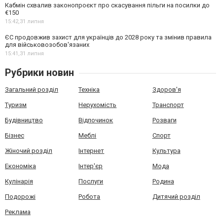
Кабмін схвалив законопроєкт про скасування пільги на посилки до
€150
15:42,
31 липня
ЄС продовжив захист для українців до 2028 року та змінив правила
для військовозобов'язаних
15:41,
31 липня
Рубрики новин
Загальний розділ
Техніка
Здоров'я
Туризм
Нерухомість
Транспорт
Будівництво
Відпочинок
Розваги
Бізнес
Меблі
Спорт
Жіночий розділ
Інтернет
Культура
Економіка
Інтер'єр
Мода
Кулінарія
Послуги
Родина
Подорожі
Робота
Дитячий розділ
Реклама