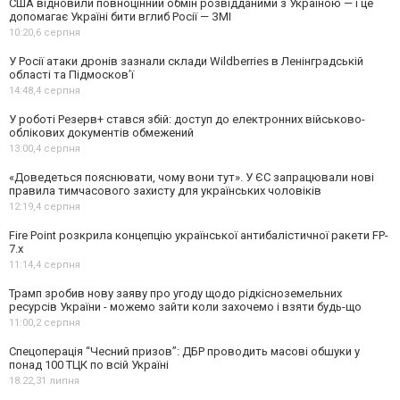
США відновили повноцінний обмін розвідданими з Україною — і це
допомагає Україні бити вглиб Росії — ЗМІ
10:20,
6 серпня
У Росії атаки дронів зазнали склади Wildberries в Ленінградській
області та Підмосков’ї
14:48,
4 серпня
У роботі Резерв+ стався збій: доступ до електронних військово-
облікових документів обмежений
13:00,
4 серпня
«Доведеться пояснювати, чому вони тут». У ЄС запрацювали нові
правила тимчасового захисту для українських чоловіків
12:19,
4 серпня
Fire Point розкрила концепцію української антибалістичної ракети FP-
7.x
11:14,
4 серпня
Трамп зробив нову заяву про угоду щодо рідкісноземельних
ресурсів України - можемо зайти коли захочемо і взяти будь-що
11:00,
2 серпня
Спецоперація “Чесний призов”: ДБР проводить масові обшуки у
понад 100 ТЦК по всій Україні
18:22,
31 липня