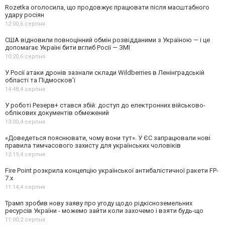
Rozetka оголосила, що продовжує працювати після масштабного
удару росіян
12:00,
6 серпня
США відновили повноцінний обмін розвідданими з Україною — і це
допомагає Україні бити вглиб Росії — ЗМІ
10:20,
6 серпня
У Росії атаки дронів зазнали склади Wildberries в Ленінградській
області та Підмосков’ї
14:48,
4 серпня
У роботі Резерв+ стався збій: доступ до електронних військово-
облікових документів обмежений
13:00,
4 серпня
«Доведеться пояснювати, чому вони тут». У ЄС запрацювали нові
правила тимчасового захисту для українських чоловіків
12:19,
4 серпня
Fire Point розкрила концепцію української антибалістичної ракети FP-
7.x
11:14,
4 серпня
Трамп зробив нову заяву про угоду щодо рідкісноземельних
ресурсів України - можемо зайти коли захочемо і взяти будь-що
11:00,
2 серпня