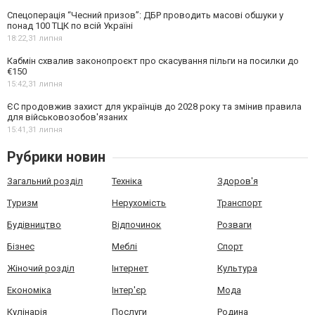
Спецоперація “Чесний призов”: ДБР проводить масові обшуки у
понад 100 ТЦК по всій Україні
18:22,
31 липня
Кабмін схвалив законопроєкт про скасування пільги на посилки до
€150
15:42,
31 липня
ЄС продовжив захист для українців до 2028 року та змінив правила
для військовозобов'язаних
15:41,
31 липня
Рубрики новин
Загальний розділ
Техніка
Здоров'я
Туризм
Нерухомість
Транспорт
Будівництво
Відпочинок
Розваги
Бізнес
Меблі
Спорт
Жіночий розділ
Інтернет
Культура
Економіка
Інтер'єр
Мода
Кулінарія
Послуги
Родина