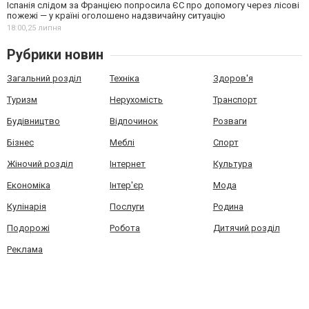
Іспанія слідом за Францією попросила ЄС про допомогу через лісові
пожежі — у країні оголошено надзвичайну ситуацію
18:00,
25 липня
Рубрики новин
Загальний розділ
Техніка
Здоров'я
Туризм
Нерухомість
Транспорт
Будівництво
Відпочинок
Розваги
Бізнес
Меблі
Спорт
Жіночий розділ
Інтернет
Культура
Економіка
Інтер'єр
Мода
Кулінарія
Послуги
Родина
Подорожі
Робота
Дитячий розділ
Реклама