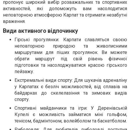
пропонує широкий вибір розважальних та спортивних
активностей, які допоможуть вам насолодитися
неповторною атмосферою Карпат та отримати незабутні
враження.
Види активного відпочинку
Гірські прогулянки: Карпати славляться своєю
неповторною природою та живописними
маршрутами для піших прогулянок. Ви можете
обрати маршрут під свій рівень фізичної
підготовки та насолоджуватися красою гірського
пейзажу.
Екстремальні види спорту: Для шукачів адреналіну
у Карпатах є безліч можливостей, від сплавів на
байдарках до скелелазіння та зимових видів
спорту.
Спортивні майданчики та ігри: У Деренівській
Купелі є можливість займатися міні гольфом,
тенісом, бадмінтоном, волейболом та баскетболом.
Риболовля: Для любителів риболовлі доступна