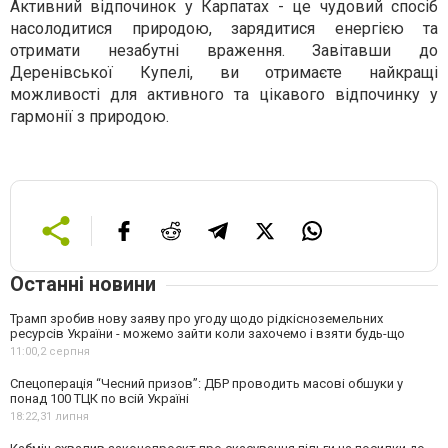
Активний відпочинок у Карпатах - це чудовий спосіб
насолодитися природою, зарядитися енергією та
отримати незабутні враження. Завітавши до
Деренівської Купелі, ви отримаєте найкращі
можливості для активного та цікавого відпочинку у
гармонії з природою.
Останні новини
Трамп зробив нову заяву про угоду щодо рідкісноземельних
ресурсів України - можемо зайти коли захочемо і взяти будь-що
11:00,
2 серпня
Спецоперація “Чесний призов”: ДБР проводить масові обшуки у
понад 100 ТЦК по всій Україні
18:22,
31 липня