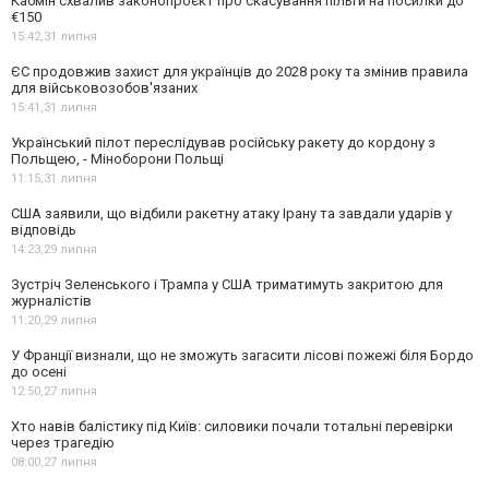
Кабмін схвалив законопроєкт про скасування пільги на посилки до
€150
15:42,
31 липня
ЄС продовжив захист для українців до 2028 року та змінив правила
для військовозобов'язаних
15:41,
31 липня
Український пілот переслідував російську ракету до кордону з
Польщею, - Міноборони Польщі
11:15,
31 липня
США заявили, що відбили ракетну атаку Ірану та завдали ударів у
відповідь
14:23,
29 липня
Зустріч Зеленського і Трампа у США триматимуть закритою для
журналістів
11:20,
29 липня
У Франції визнали, що не зможуть загасити лісові пожежі біля Бордо
до осені
12:50,
27 липня
Хто навів балістику під Київ: силовики почали тотальні перевірки
через трагедію
08:00,
27 липня