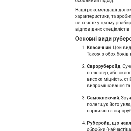
особливий підхід.
Наші рекомендації допомо
характеристики, та зроб
не хочете у цьому розбир
відповідних спеціалістів
Основні види рубе
Класичний
. Цей ви
Також з обох боків
Євроруберойд
. Су
поліестер, або скло
висока міцність, ст
випромінювання та
Самоклеючий
. Зр
полегшує його уклад
порівняно з єврору
Руберойд, що нап
обробки (найчастіше