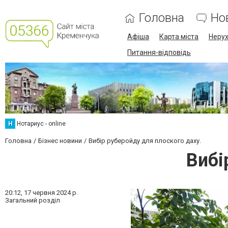
Головна
Но
Афіша
Карта міста
Нерух
Питання-відповідь
Н
Нотариус - online
Головна
Бізнес новини
Вибір руберойду для плоского даху.
Вибі
20:12,
17 червня 2024 р.
Загальний розділ