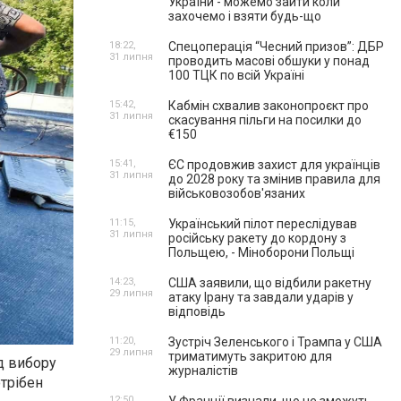
України - можемо зайти коли
захочемо і взяти будь-що
18:22,
Спецоперація “Чесний призов”: ДБР
31 липня
проводить масові обшуки у понад
100 ТЦК по всій Україні
15:42,
Кабмін схвалив законопроєкт про
31 липня
скасування пільги на посилки до
€150
15:41,
ЄС продовжив захист для українців
31 липня
до 2028 року та змінив правила для
військовозобов'язаних
11:15,
Український пілот переслідував
31 липня
російську ракету до кордону з
Польщею, - Міноборони Польщі
14:23,
США заявили, що відбили ракетну
29 липня
атаку Ірану та завдали ударів у
відповідь
11:20,
Зустріч Зеленського і Трампа у США
29 липня
триматимуть закритою для
д вибору
журналістів
отрібен
12:50,