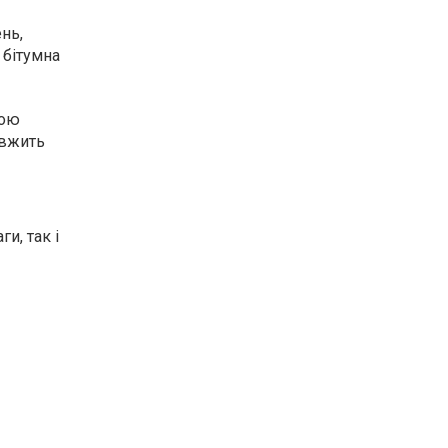
нь,
 бітумна
ною
овжить
и, так і