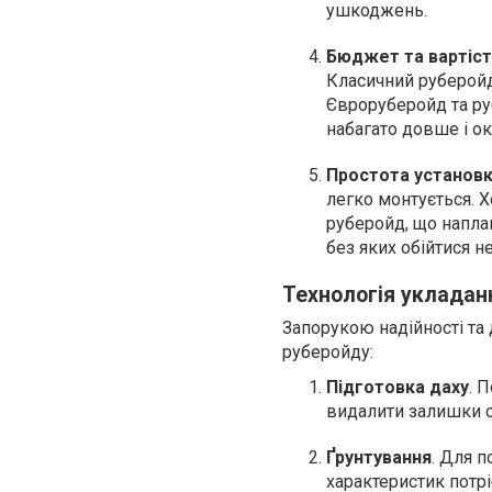
ушкоджень.
Бюджет та вартіст
Класичний руберойд
Євроруберойд та ру
набагато довше і о
Простота установ
легко монтується. 
руберойд, що напла
без яких обійтися н
Технологія укладан
Запорукою надійності та 
руберойду:
Підготовка даху
. 
видалити залишки с
Ґрунтування
. Для 
характеристик потр