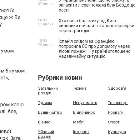
У Франції визнали, що не зможуть
27 липня
загасити лісові пожежі біля Бордо до
осені
ися їх
якщо ж Ви
08:00,
Хто навів балістику під Київ:
у
27 липня
силовики почали тотальні перевірки
через трагедію
18:00,
Іспанія слідом за Францією
25 липня
попросила ЄС про допомогу через
тумом.
лісові пожежі — у країні оголошено
надзвичайну ситуацію
им бітумом,
Рубрики новин
сть,
Загальний
Техніка
Здоров'я
розділ
Туризм
Нерухомість
Транспорт
шаром клею
і. Але,
Будівництво
Відпочинок
Розваги
Бізнес
Меблі
Спорт
лової
Жіночий
Інтернет
Культура
розділ
ок. Зате,