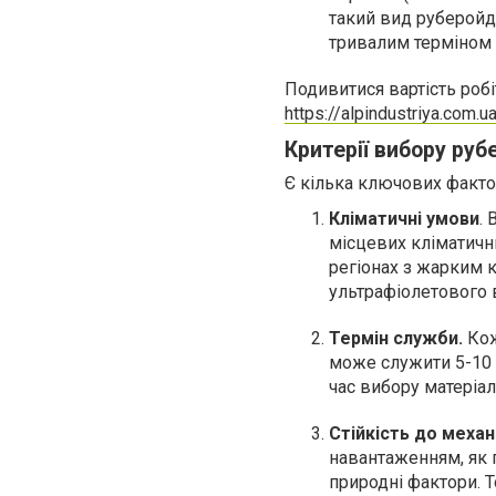
такий вид руберойду
тривалим терміном 
Подивитися вартість робі
https://alpindustriya.com.u
Критерії вибору ру
Є кілька ключових факто
Кліматичні умови
.
місцевих кліматичн
регіонах з жарким 
ультрафіолетового 
Термін служби.
Кож
може служити 5-10 р
час вибору матеріа
Стійкість до меха
навантаженням, як п
природні фактори. 