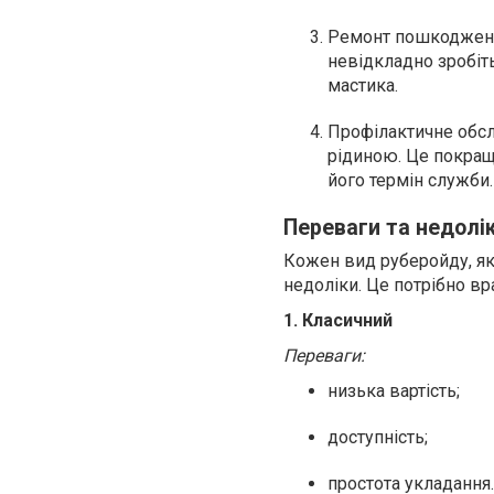
Ремонт пошкоджень
невідкладно зробіт
мастика.
Профілактичне обсл
рідиною. Це покращ
його термін служби
Переваги та недолі
Кожен вид руберойду, яки
недоліки. Це потрібно вр
1. Класичний
Переваги:
низька вартість;
доступність;
простота укладання