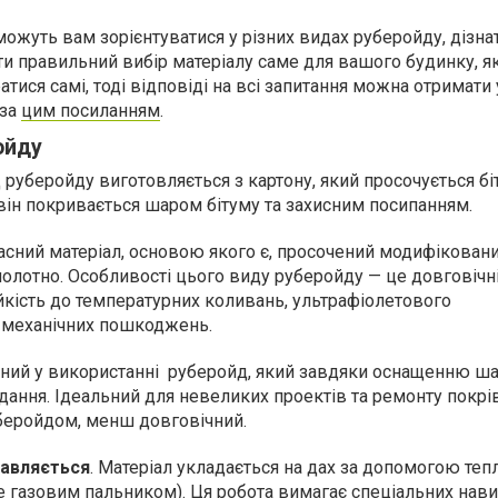
жуть вам зорієнтуватися у різних видах руберойду, дізнат
ити правильний вибір матеріалу саме для вашого будинку, 
атися самі, тоді відповіді на всі запитання можна отримати 
 за
цим посиланням
.
ройду
д руберойду виготовляється з картону, який просочується бі
 він покривається шаром бітуму та захисним посипанням.
часний матеріал, основою якого є, просочений модифікован
полотно. Особливості цього виду руберойду — це довговічні
ійкість до температурних коливань, ультрафіолетового
 механічних пошкоджень.
учний у використанні руберойд, який завдяки оснащенню 
ання. Ідеальний для невеликих проектів та ремонту покрівл
беройдом, менш довговічний.
лавляється
. Матеріал укладається на дах за допомогою теп
 газовим пальником). Ця робота вимагає спеціальних навич