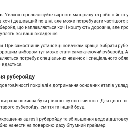
ь.
Уважно проаналізуйте вартість матеріалу та робіт з його 
 хоч і дешевший по ціні, але може потребувати частішого 
беройд, що наплавляється хоч і коштують дорожче, але пр
куплять всі ваші вкладення.
ки
. При самостійній установці новачкам краще вибрати рубе
Хорошим вибором тут може стати самоклеючий руберойд. А
вляється потребує спеціальних навичок і спеціального обл
е вдасться.
ня руберойду
довговічності покрівлі є дотримання основних етапів укла
Поверхня повинна бути рівною, сухою і чистою. Для цього п
тарого руберойду, сміття та інший бруд.
покращення адгезії руберойду та збільшення водовідштовх
ібно нанести на поверхню даху бітумний праймер.