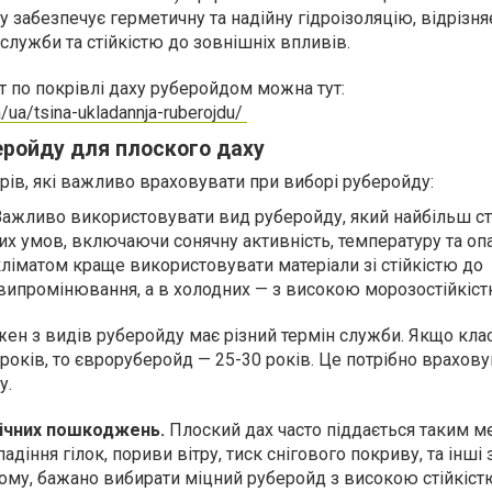
 забезпечує герметичну та надійну гідроізоляцію, відрізня
служби та стійкістю до зовнішніх впливів.
т по покрівлі даху руберойдом можна тут:
a/ua/tsina-ukladannja-ruberojdu/
беройду для плоского даху
рів, які важливо враховувати при виборі руберойду:
 Важливо використовувати вид руберойду, який найбільш ст
их умов, включаючи сонячну активність, температуру та опа
кліматом краще використовувати матеріали зі стійкістю до
випромінювання, а в холодних — з високою морозостійкіс
ен з видів руберойду має різний термін служби. Якщо кла
оків, то євроруберойд — 25-30 років. Це потрібно врахову
лу.
нічних пошкоджень.
Плоский дах часто піддається таким м
адіння гілок, пориви вітру, тиск снігового покриву, та інші
Тому, бажано вибирати міцний руберойд з високою стійкіст