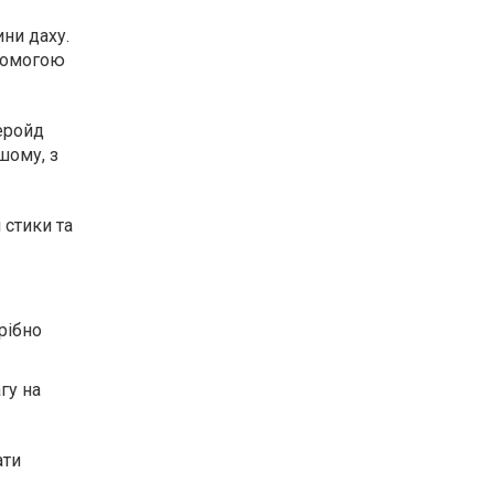
ни даху.
опомогою
еройд
шому, з
 стики та
рібно
гу на
ати