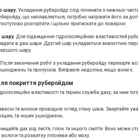
о шару.
Укладання руберойду слід починати з нижньої части
уберойду, що наплавляється, потрібно нагрівати його за д
поступово розгортати і щільно притискати до поверхні.
о шару
. Для підвищення гідроізоляційних властивостей руб
адати в два шари. Другий шар укладається аналогічно пер
першого шару.
. Після закінчення робіт з укладання руберойду перевірте всі
ошкоджень та пропусків. Виправте недоліки, якщо вони є.
сля покриття руберойдом
роізоляційні властивості та термін служби даху, за ним пот
авесні та восени проводьте огляд стану швів. Звертайте ува
тріщин, та інших ушкоджень.
чищайте дах від листя, гілок та іншого сміття. Воно може ст
вологи та розвитку плісняви або моху.