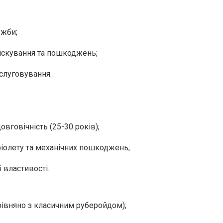
ужби;
ріскування та пошкоджень;
бслуговування.
довговічність (25-30 років);
афіолету та механічних пошкоджень;
і властивості.
орівняно з класичним руберойдом);