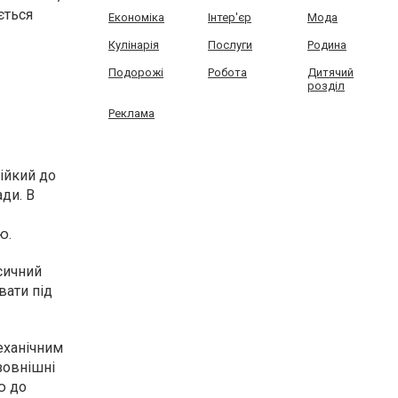
ється
Економіка
Інтер'єр
Мода
Кулінарія
Послуги
Родина
Подорожі
Робота
Дитячий
розділ
Реклама
ійкий до
ди. В
тю.
сичний
вати під
еханічним
 зовнішні
ю до