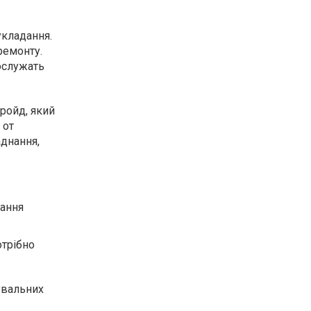
укладання.
ремонту.
ослужать
ройд, який
 от
аднання,
дання
отрібно
увальних