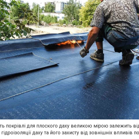
ість покрівлі для плоского даху великою мірою залежить ві
гідроізоляції даху та його захисту від зовнішніх впливів п