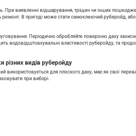
. При виявленні відшарування, тріщин чи інших пошкодже
ь ремонт. В пригоді може стати самоклеючий руберойд, або
уговування. Періодично обробляйте поверхню даху захис
ить водовідштовхувальні властивості руберойду, та прод
.
ки різних видів руберойду
й використовується для плоского даху, має як свої переваг
аховувати при виборі.
.