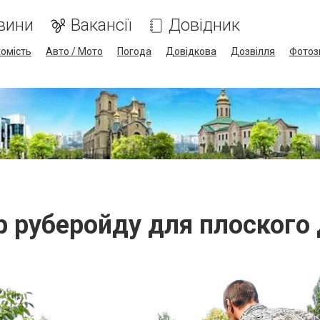
вини
Вакансії
Довідник
омість
Авто / Мото
Погода
Довідкова
Дозвілля
Фотоз
р руберойду для плоского 