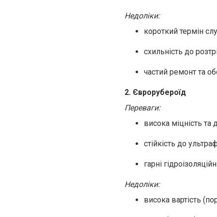
Недоліки:
короткий термін сл
схильність до розт
частий ремонт та о
2. Єврорубероїд
Переваги:
висока міцність та 
стійкість до ультр
гарні гідроізоляційн
Недоліки:
висока вартість (п