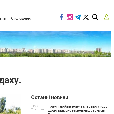
віти
Оголошення
даху.
Останні новини
11:00,
Трамп зробив нову заяву про угоду
2 серпня
щодо рідкісноземельних ресурсів