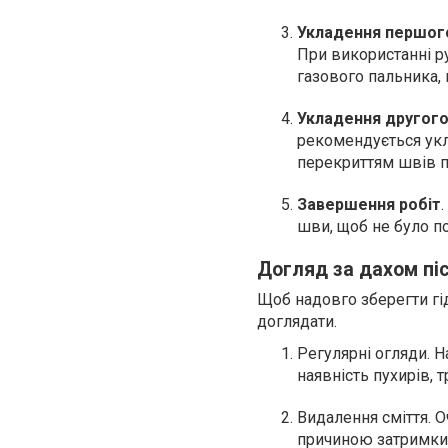
Укладення першог
При використанні р
газового пальника, 
Укладення другог
рекомендується укл
перекриттям швів 
Завершення робіт
шви, щоб не було п
Догляд за дахом пі
Щоб надовго зберегти гід
доглядати.
Регулярні огляди. Н
наявність пухирів, 
Видалення сміття. О
причиною затримки 